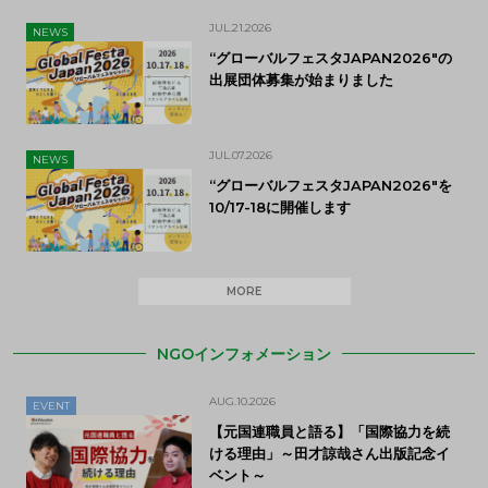
JUL.21.2026
NEWS
“グローバルフェスタJAPAN2026″の
出展団体募集が始まりました
JUL.07.2026
NEWS
“グローバルフェスタJAPAN2026″を
10/17-18に開催します
MORE
NGOインフォメーション
AUG.10.2026
EVENT
【元国連職員と語る】「国際協力を続
ける理由」～田才諒哉さん出版記念イ
ベント～