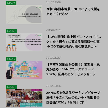
JUL.29.2026
NEWS
令和8年熊本地震：NGOによる支援を
支えてください
AUG.07.2026
EVENT
【10/14開催】途上国ビジネスの「リス
ク」を「機会」に変える新戦略〜企業
×NGOで挑む持続可能な市場創出〜
JUL.30.2026
NEWS
【事前学習動画を公開！】審査員・鬼
丸が語る「JANICユースアワード
2026」応募のヒントとメッセージ
JUL.28.2026
EVENT
JANIC多文化共生ワーキンググループ
主催「多文化共生の担い手・実践者全
国会議2026」9月3日（木）