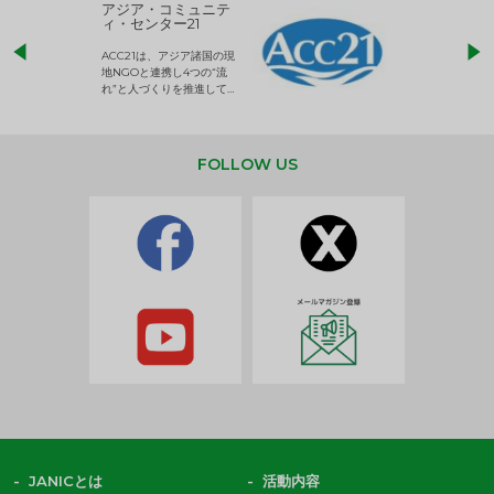
アジア・コミュニテ
ACE (エース)
ィ・センター21
児童労働のない、
ACC21は、アジア諸国の現
権利が守られた世
地NGOと連携し4つの“流
して活動するNG
れ”と人づくりを推進してい
ます。
FOLLOW US
JANICとは
活動内容