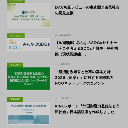
POPULAR
DAC相互レビューの審査団と市民社会
の意見交換
JUL.16.2026
POPULAR
【8/6開催】みんなのSDGsセミナー
「今こそ考えるSDGsと戦争・平和構
築（現状認識編）」
JUL.10.2026
LIBRARY
「経済財政運営と改革の基本方針
2026（原案）」に対する国際協力
NGOネットワークのコメント
JUL.07.2026
LIBRARY
ICNLレポート『外国影響力登録法と市
民社会』日本語訳版を作成しました