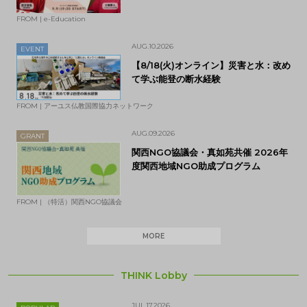
FROM | e-Education
AUG.10.2026
EVENT
【8/18(火)オンライン】災害と水：改め
て学ぶ能登の断水経験
FROM | アーユス仏教国際協力ネットワーク
AUG.09.2026
GRANT
関西NGO協議会・真如苑共催 2026年
度関西地域NGO助成プログラム
FROM | （特活）関西NGO協議会
MORE
THINK Lobby
JUL.17.2026