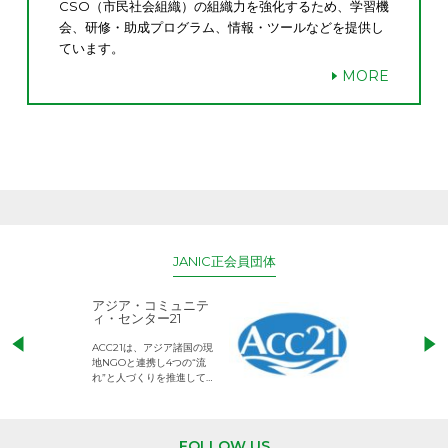
CSO（市民社会組織）の組織力を強化するため、学習機
会、研修・助成プログラム、情報・ツールなどを提供し
ています。
MORE
JANIC正会員団体
アジア・コミュニテ
ACE (エース)
ィ・センター21
児童労働のない、
ACC21は、アジア諸国の現
権利が守られた世
地NGOと連携し4つの“流
して活動するNG
れ”と人づくりを推進してい
ます。
FOLLOW US