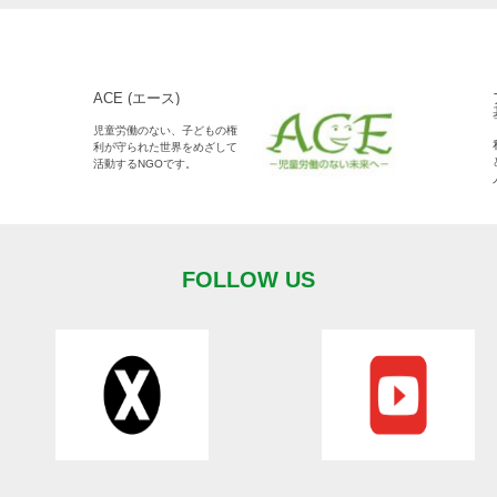
ACE (エース)
児童労働のない、子どもの権
利が守られた世界をめざして
活動するNGOです。
FOLLOW US