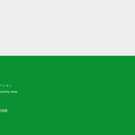
ーション
uced by ema
新情報