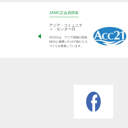
JANIC正会員団体
アジア・コミュニテ
ィ・センター21
ACC21は、アジア諸国の現地
NGOと連携し4つの“流れ”と人
づくりを推進しています。
難民を助ける会（AAR
Japan）
難民支援や災害時の緊急復興
支援、地雷対策、障がい者支
援などを行う日本生まれの
NGOです。