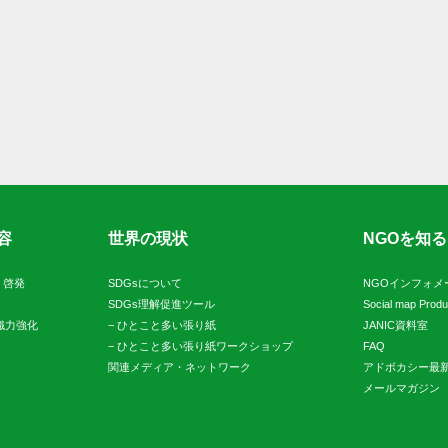
容
世界の現状
NGOを知る
・啓発
SDGsについて
NGOインフォメ
SDGs理解促進ツール
Social map Prod
織力強化
−
ひとこと多い張り紙
JANIC資料室
−
ひとこと多い張り紙ワークショップ
FAQ
関連メディア・ネットワーク
アドボカシー最
メールマガジン