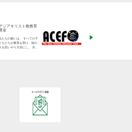
アジアキリスト教教育
ADRA Japan
基金
「ひとつの命から世
私たちの願いは、 すべての子
る」をモットーに、
どもたちが教育を受け、他の
りに寄り添った支援
人を思いやり大切にし、 共に
す
生きる平和な世界を作り出し
ていく大人に成長することで
す。
日本をふくめアジアの人々と
共に生きる世界をつくりだし
ていくために、 子どもたちの
教育と学びの場を支えていき
ます。