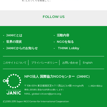
れ”と人づくりを推進してい
ます。
難民を助ける会
（AAR Japan）
難民支援や災害時の緊急復
FOLLOW US
興支援、地雷対策、障がい
者支援などを行う日本生ま
れのNGOです。
JANICとは
活動内容
世界の現状
NGOを知る
JANICからのお知らせ
THINK Lobby
このサイトについて
プライバシーポリシー
お問い合わせ
English
NPO法人 国際協力NGOセンター（JANIC）
〒108-0014 東京都港区芝4-7-1 西山ビル4階 mingle内
（ご来訪の場合は
事前に担当者と面会のお約束をお願いします）
MAIL.
global-citizen@janic.org
(C)2005-2019 Japan NGO Center for International Cooperation