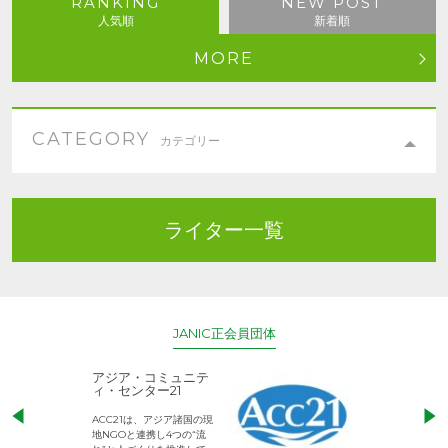
RANKING
NEW POST
人気順
新着順
MORE
CATEGORY
カテゴリー
ライター一覧
JANIC正会員団体
アジア・コミュニテ
ACE (エース)
ィ・センター21
児童労働のない、
ACC21は、アジア諸国の現
権利が守られた世
地NGOと連携し4つの“流
して活動するNG