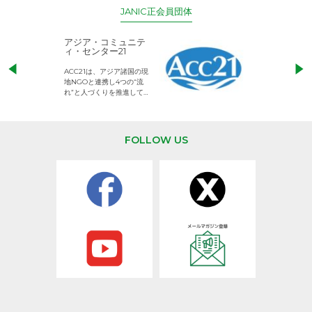
JANIC正会員団体
アジア・コミュニテ
ACE (エース)
ィ・センター21
児童労働のない、
ACC21は、アジア諸国の現
権利が守られた世
地NGOと連携し4つの“流
して活動するNG
れ”と人づくりを推進してい
ます。
FOLLOW US