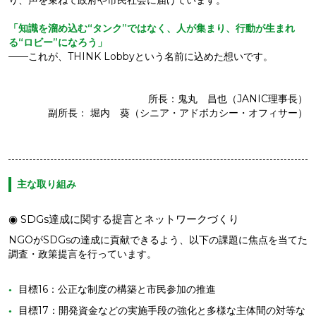
り、声を束ねて政府や市民社会に届けています。
「知識を溜め込む“タンク”ではなく、人が集まり、行動が生まれ
る“ロビー”になろう」
——これが、THINK Lobbyという名前に込めた想いです。
所長：鬼丸 昌也（JANIC理事長）
副所長： 堀内 葵（シニア・アドボカシー・オフィサー）
主な取り組み
◉ SDGs達成に関する提言とネットワークづくり
NGOがSDGsの達成に貢献できるよう、以下の課題に焦点を当てた
調査・政策提言を行っています。
目標16：公正な制度の構築と市民参加の推進
目標17：開発資金などの実施手段の強化と多様な主体間の対等な