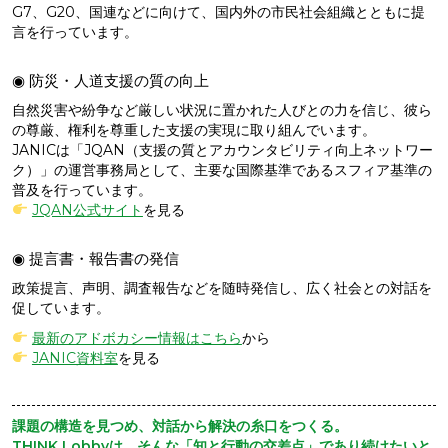
G7、G20、国連などに向けて、国内外の市民社会組織とともに提
言を行っています。
◉ 防災・人道支援の質の向上
自然災害や紛争など厳しい状況に置かれた人びとの力を信じ、彼ら
の尊厳、権利を尊重した支援の実現に取り組んでいます。
JANICは「JQAN（支援の質とアカウンタビリティ向上ネットワー
ク）」の運営事務局として、主要な国際基準であるスフィア基準の
普及を行っています。
JQAN公式サイト
を見る
◉ 提言書・報告書の発信
政策提言、声明、調査報告などを随時発信し、広く社会との対話を
促しています。
最新のアドボカシー情報はこちら
から
JANIC資料室
を見る
課題の構造を見つめ、対話から解決の糸口をつくる。
THINK Lobbyは、そんな「知と行動の交差点」であり続けたいと