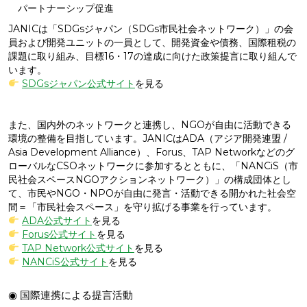
パートナーシップ促進
JANICは「SDGsジャパン（SDGs市民社会ネットワーク）」の会
員および開発ユニットの一員として、開発資金や債務、国際租税の
課題に取り組み、目標16・17の達成に向けた政策提言に取り組んで
います。
SDGsジャパン公式サイト
を見る
また、国内外のネットワークと連携し、NGOが自由に活動できる
環境の整備を目指しています。JANICはADA（アジア開発連盟 /
Asia Development Alliance）、Forus、TAP Networkなどのグ
ローバルなCSOネットワークに参加するとともに、「NANCiS（市
民社会スペースNGOアクションネットワーク）」の構成団体とし
て、市民やNGO・NPOが自由に発言・活動できる開かれた社会空
間＝「市民社会スペース」を守り拡げる事業を行っています。
ADA公式サイト
を見る
Forus公式サイト
を見る
TAP Network公式サイト
を見る
NANCiS公式サイト
を見る
◉ 国際連携による提言活動