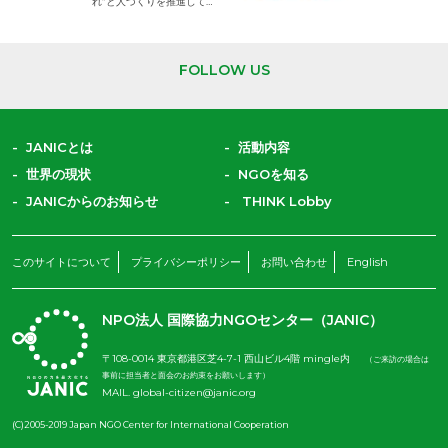
れ”と人づくりを推進してい
ます。
難民を助ける会
（AAR Japan）
難民支援や災害時の緊急復
FOLLOW US
興支援、地雷対策、障がい
者支援などを行う日本生ま
れのNGOです。
JANICとは
活動内容
世界の現状
NGOを知る
JANICからのお知らせ
THINK Lobby
このサイトについて
プライバシーポリシー
お問い合わせ
English
NPO法人 国際協力NGOセンター（JANIC）
〒108-0014 東京都港区芝4-7-1 西山ビル4階 mingle内
（ご来訪の場合は
事前に担当者と面会のお約束をお願いします）
MAIL.
global-citizen@janic.org
(C)2005-2019 Japan NGO Center for International Cooperation