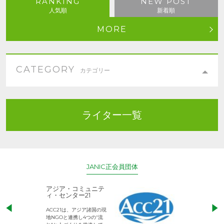
RANKING
NEW POST
人気順
新着順
MORE
CATEGORY
カテゴリー
ライター一覧
JANIC正会員団体
アジア・コミュニテ
ACE (エース)
ィ・センター21
児童労働のない、
ACC21は、アジア諸国の現
権利が守られた世
地NGOと連携し4つの“流
して活動するNG