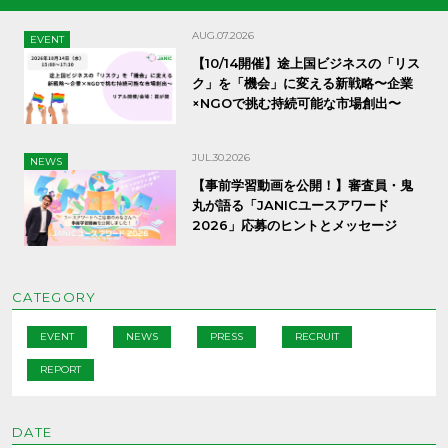
AUG.07.2026
EVENT
【10/14開催】途上国ビジネスの「リス
ク」を「機会」に変える新戦略〜企業
×NGOで挑む持続可能な市場創出〜
JUL.30.2026
NEWS
【事前学習動画を公開！】審査員・鬼
丸が語る「JANICユースアワード
2026」応募のヒントとメッセージ
CATEGORY
EVENT
NEWS
PRESS
RECRUIT
REPORT
DATE