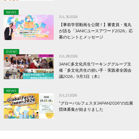
NEWS
JUL.30.2026
【事前学習動画を公開！】審査員・鬼丸
が語る「JANICユースアワード2026」応
募のヒントとメッセージ
EVENT
JUL.28.2026
JANIC多文化共生ワーキンググループ主
催「多文化共生の担い手・実践者全国会
議2026」9月3日（木）
NEWS
JUL.21.2026
“グローバルフェスタJAPAN2026″の出展
団体募集が始まりました