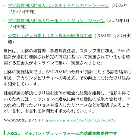
特定非営利活動法人パレスチナ子どものキャンペーン
（2022年
12月22日実施）
特定非営利活動法人ワールド・ビジョン・ジャパン
（2023年1月
12日実施）
公益社団法人日本キリスト教海外医療協力会
（2023年1月20日実
施）
当日は、団体の経営層、事務局責任者、スタッフ層に加え、ASCの
指針が適切に理解され所定の方法に基づいて実施されているかを確
認する立会人がオンラインで集い、実施されました。
団体の実施結果では、ASC2021の4分野44指針に対する診断結果に
加え、アカウンタビリティへの考え方、その向上にむけた取り組み
を紹介しています。
社会課題の解決に取り組む団体が健全な組織を維持し、信頼を得て
いくためには、ミッションの達成に向けた活動の成果と合わせ、そ
のために行ったプロセスや投入したリソースなどが適切であること
が、営利、非営利団体問わず求められています。
*ASC2021の改訂ポイント
https://www.janic.org/blog/2021/05/21/asc2021/
ASCは、ジャパン・プラットフォームの助成資格要件です