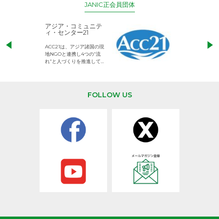
JANIC正会員団体
アジア・コミュニテ
ACE (エース)
ィ・センター21
児童労働のない、
ACC21は、アジア諸国の現
権利が守られた世
地NGOと連携し4つの“流
して活動するNG
れ”と人づくりを推進してい
ます。
FOLLOW US