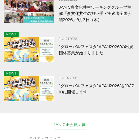
JANIC多文化共生ワーキンググループ主
催「多文化共生の担い手・実践者全国会
議2026」9月3日（木）
NEWS
JUL.21.2026
“グローバルフェスタJAPAN2026″の出展
団体募集が始まりました
NEWS
JUL.07.2026
“グローバルフェスタJAPAN2026″を10/17-
18に開催します
JANIC正会員団体
アジア・コミュニテ
ACE (エース)