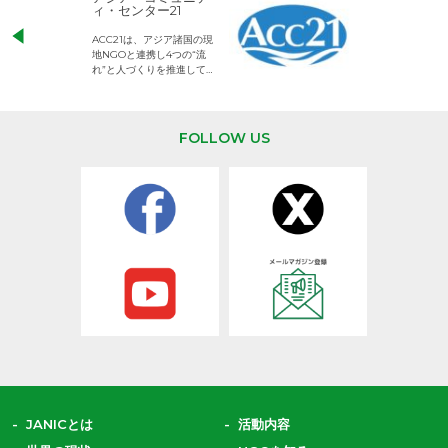
ィ・センター21
児童労働のない、
ACC21は、アジア諸国の現
権利が守られた世
地NGOと連携し4つの“流
して活動するNG
れ”と人づくりを推進してい
ます。
FOLLOW US
JANICとは
活動内容