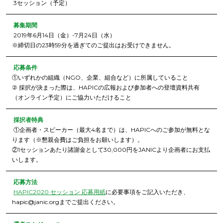
3セッション（予定）
募集期間
2019年6月14日（金）-7月24日（水）
※締切日の23時59分を過ぎてのご提出はお受けできません。
応募条件
①いずれかの組織（NGO、企業、組合など）に所属していること
② 採択が決まった際は、HAPICの広報および参加者への登壇資料共有
（オンライン予定）にご協力いただけること
採択者特典
①企画者・スピーカー（最大4名まで）は、HAPICへのご参加が無料とな
ります（※懇親会費はご負担をお願いします）。
②1セッションあたり諸謝金として30,000円をJANICより企画者にお支払
いします。
応募方法
HAPIC2020 セッション 応募用紙
に必要事項をご記入いただき、
hapic@janic.orgまでご提出ください。