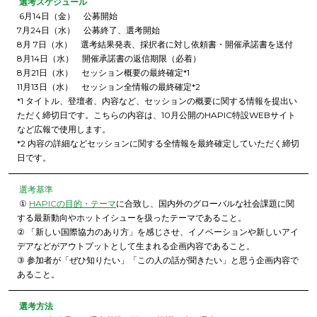
選考スケジュール
6月14日（金） 公募開始
7月24日（水） 公募終了、選考開始
8月 7日（水） 選考結果発表、採択者に対し依頼書・開催承諾書を送付
8月14日（水） 開催承諾書の返信期限（必着）
8月21日（水） セッション概要の最終確定*1
11月13日（水） セッション全情報の最終確定*2
*1 タイトル、登壇者、内容など、セッションの概要に関する情報を提出い
ただく締切日です。こちらの内容は、10月公開のHAPIC特設WEBサイト
など広報で使用します。
*2 内容の詳細などセッションに関する全情報を最終確定していただく締切
日です。
選考基準
①
HAPICの目的・テーマ
に合致し、国内外のグローバルな社会課題に関
する最新動向やホットイシューを扱ったテーマであること。
② 「新しい国際協力のあり方」を感じさせ、イノベーションや新しいアイ
デアなどがアウトプットとして生まれる企画内容であること。
③ 参加者が「ぜひ知りたい」「この人の話が聞きたい」と思う企画内容で
あること。
選考方法