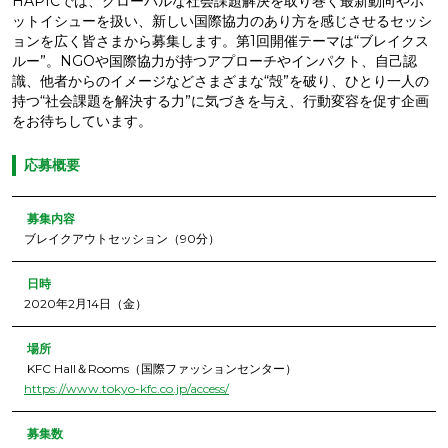
HAPICでは、グローバルな社会課題解決を取り巻く最新動向やホ
ットイシューを扱い、新しい国際協力のあり方を感じさせるセッシ
ョンを広く皆さまから募集します。第1回開催テーマは“ブレイクス
ルー”。NGOや国際協力が持つアプローチやインパクト、自己認
識、他者からのイメージなどさまざまな“殻”を破り、ひとり一人の
持つ“社会課題を解決する力”に気づきを与え、行動変容を促す企画
をお待ちしています。
応募概要
募集内容
ブレイクアウトセッション（90分）
日時
2020年2月14日（金）
場所
KFC Hall＆Rooms（国際ファッションセンター）
https://www.tokyo-kfc.co.jp/access/
募集数