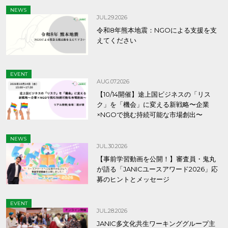
NEWS
JUL.29.2026
令和8年熊本地震：NGOによる支援を支
えてください
EVENT
AUG.07.2026
【10/14開催】途上国ビジネスの「リス
ク」を「機会」に変える新戦略〜企業
×NGOで挑む持続可能な市場創出〜
NEWS
JUL.30.2026
【事前学習動画を公開！】審査員・鬼丸
が語る「JANICユースアワード2026」応
募のヒントとメッセージ
EVENT
JUL.28.2026
JANIC多文化共生ワーキンググループ主