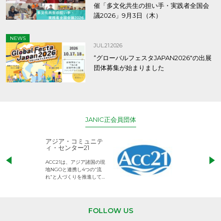
催「多文化共生の担い手・実践者全国会
議2026」9月3日（木）
NEWS
JUL.21.2026
“グローバルフェスタJAPAN2026″の出展
団体募集が始まりました
JANIC正会員団体
アジア・コミュニテ
ACE (エース)
ィ・センター21
児童労働のない、
ACC21は、アジア諸国の現
権利が守られた世
地NGOと連携し4つの“流
して活動するNG
れ”と人づくりを推進してい
ます。
FOLLOW US