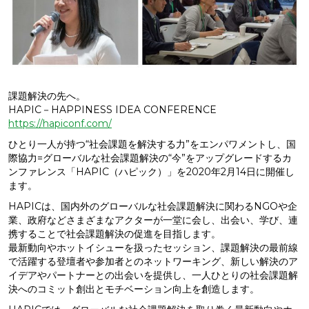
課題解決の先へ。
HAPIC－HAPPINESS IDEA CONFERENCE
https://hapiconf.com/
ひとり一人が持つ“社会課題を解決する力”をエンパワメントし、国
際協力=グローバルな社会課題解決の“今”をアップグレードするカ
ンファレンス「HAPIC（ハピック）」を2020年2月14日に開催し
ます。
HAPICは、国内外のグローバルな社会課題解決に関わるNGOや企
業、政府などさまざまなアクターが一堂に会し、出会い、学び、連
携することで社会課題解決の促進を目指します。
最新動向やホットイシューを扱ったセッション、課題解決の最前線
で活躍する登壇者や参加者とのネットワーキング、新しい解決のア
イデアやパートナーとの出会いを提供し、一人ひとりの社会課題解
決へのコミット創出とモチベーション向上を創造します。