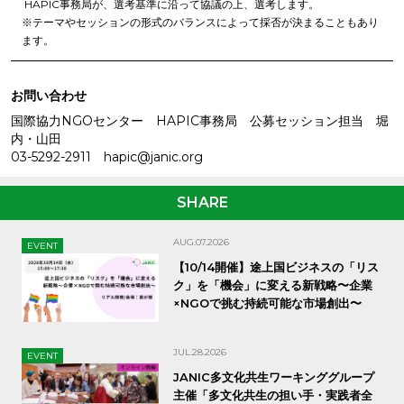
HAPIC事務局が、選考基準に沿って協議の上、選考します。
※テーマやセッションの形式のバランスによって採否が決まることもあり
ます。
お問い合わせ
国際協力NGOセンター HAPIC事務局 公募セッション担当 堀
内・山田
03-5292-2911 hapic@janic.org
SHARE
AUG.07.2026
EVENT
【10/14開催】途上国ビジネスの「リス
ク」を「機会」に変える新戦略〜企業
×NGOで挑む持続可能な市場創出〜
JUL.28.2026
EVENT
JANIC多文化共生ワーキンググループ
主催「多文化共生の担い手・実践者全