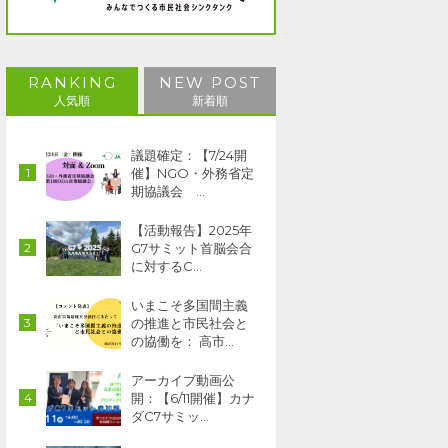
RANKING
NEW POST
人気順
新着順
議題確定：【7/24開
催】NGO・外務省定
期協議会 …
【活動報告】2025年
G7サミット首脳会合
に対するC…
いまこそ多国間主義
の推進と市民社会と
の協働を： 高市…
アーカイブ動画公
開：【6/11開催】カナ
ダC7サミッ…