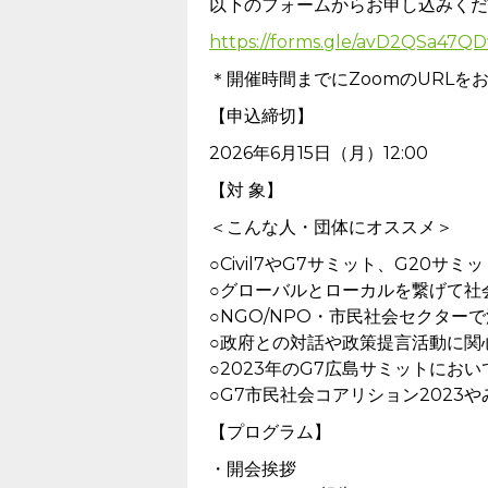
以下のフォームからお申し込みくだ
https://forms.gle/avD2QSa47Q
＊開催時間までにZoomのURLを
【申込締切】
2026年6月15日（月）12:00
【対 象】
＜こんな人・団体にオススメ＞
○Civil7やG7サミット、G20サ
○グローバルとローカルを繋げて社
○NGO/NPO・市民社会セクター
○政府との対話や政策提言活動に関
○2023年のG7広島サミットにお
○G7市民社会コアリション2023や
【プログラム】
・開会挨拶