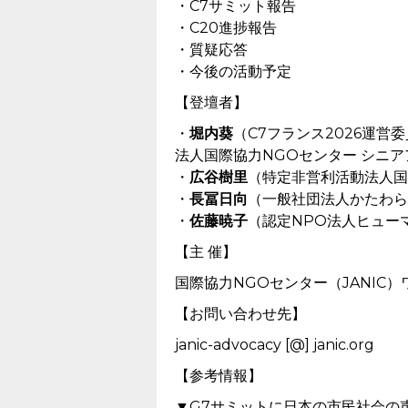
・C7サミット報告
・C20進捗報告
・質疑応答
・今後の活動予定
【登壇者】
・
堀内葵
（C7フランス2026運営
法人国際協力NGOセンター シニ
・
広谷樹里
（特定非営利活動法人国
・
長冨日向
（一般社団法人かたわら
・
佐藤暁子
（認定NPO法人ヒュー
【主 催】
国際協力NGOセンター（JANIC
【お問い合わせ先】
janic-advocacy [@] janic.org
【参考情報】
▼G7サミットに日本の市民社会の