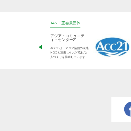
JANIC正会員団体
アジア・コミュニテ
ィ・センター21
ACC21は、アジア諸国の現地
NGOと連携し4つの“流れ”と
人づくりを推進しています。
難民を助ける会（AAR
Japan）
難民支援や災害時の緊急復興
支援、地雷対策、障がい者支
援などを行う日本生まれの
NGOです。