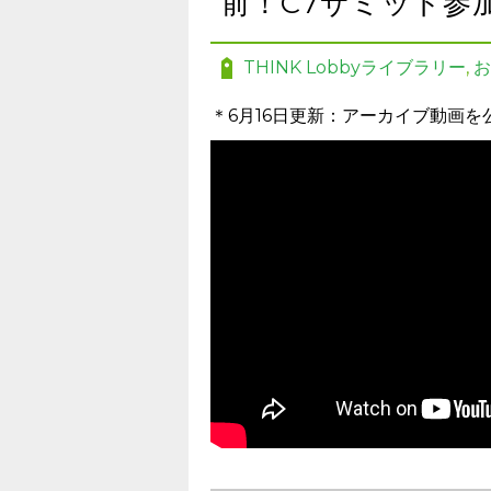
前！C7サミット参
THINK Lobbyライブラリー
,
お
＊6月16日更新：アーカイブ動画を