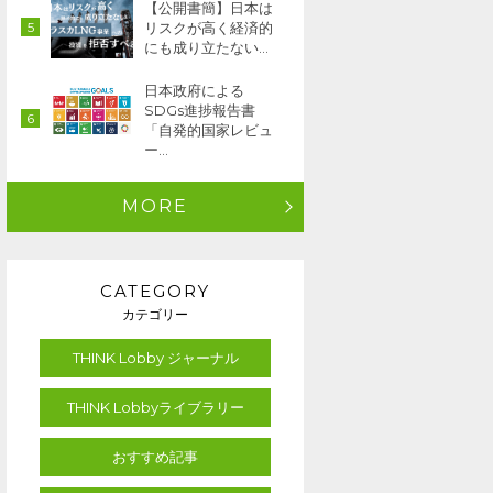
【公開書簡】日本は
リスクが高く経済的
にも成り立たない…
日本政府による
SDGs進捗報告書
「自発的国家レビュ
ー…
MORE
CATEGORY
カテゴリー
THINK Lobby ジャーナル
THINK Lobbyライブラリー
おすすめ記事