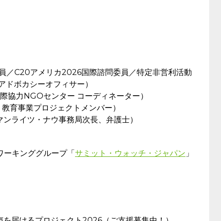
委員／C20アメリカ2026国際諮問委員／特定非営利活動
アアドボカシーオフィサー）
際協力NGOセンター コーディネーター）
 教育事業プロジェクトメンバー）
マンライツ・ナウ事務局次長、弁護士）
）ワーキンググループ「
サミット・ウォッチ・ジャパン
」
声を届けるプロジェクト2026（ご支援募集中！）