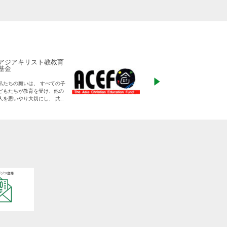
アジアキリスト教教育
ADRA Japan
基金
「ひとつの命から世
私たちの願いは、 すべての子
る」をモットーに、
どもたちが教育を受け、他の
りに寄り添った支援
人を思いやり大切にし、 共に
す
生きる平和な世界を作り出し
ていく大人に成長することで
す。
日本をふくめアジアの人々と
共に生きる世界をつくりだし
ていくために、 子どもたちの
教育と学びの場を支えていき
ます。