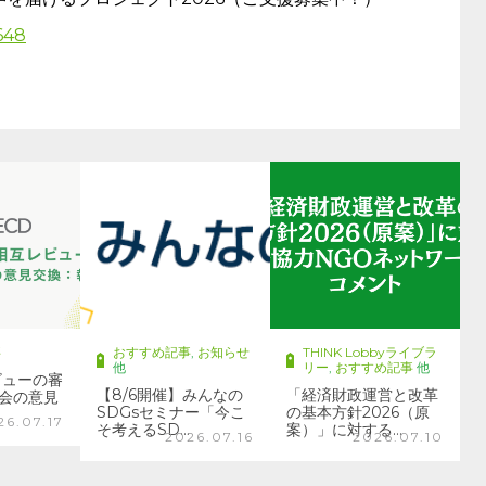
648
事
おすすめ記事
,
お知らせ
THINK Lobbyライブラ
他
リー
,
おすすめ記事
他
ビューの審
【8/6開催】みんなの
「経済財政運営と改革
会の意見
SDGsセミナー「今こ
の基本方針2026（原
26.07.17
そ考えるSD…
案）」に対する…
2026.07.16
2026.07.10