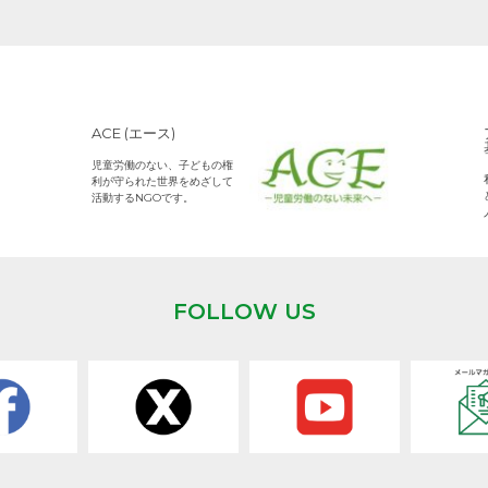
ACE (エース)
児童労働のない、子どもの権
利が守られた世界をめざして
活動するNGOです。
FOLLOW US