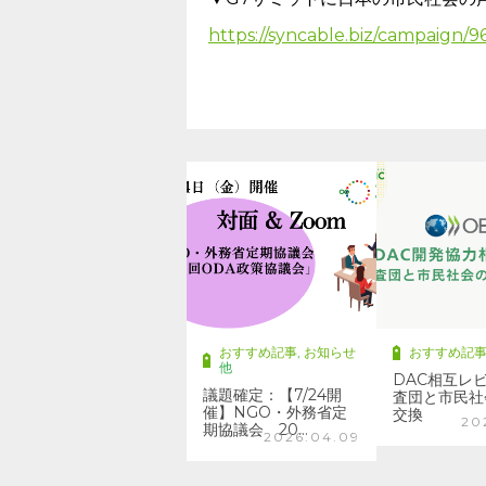
https://syncable.biz/campaign/9
おすすめ記事
,
お知らせ
おすすめ記
他
DAC相互レ
議題確定：【7/24開
査団と市民社
催】NGO・外務省定
交換
20
期協議会 20…
2026.04.09