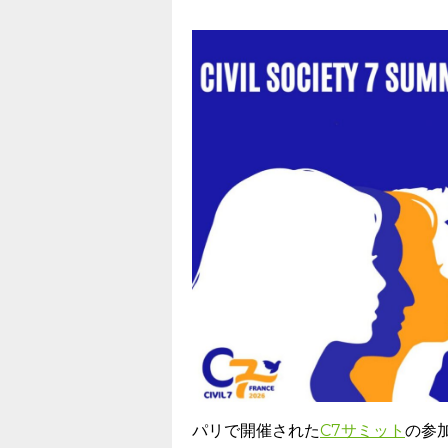
パリで開催された
C7サミット
の参