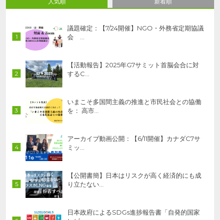
人気順
新着順
議題確定：【7/24開催】NGO・外務省定期協議
会 …
【活動報告】2025年G7サミット首脳会合に対
するC…
いまこそ多国間主義の推進と市民社会との協働
を： 高市…
アーカイブ動画公開：【6/11開催】カナダC7サ
ミッ…
【公開書簡】日本はリスクが高く経済的にも成
り立たない…
日本政府によるSDGs進捗報告書「自発的国家