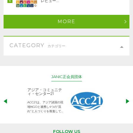
レビュー…
MORE
CATEGORY
カテゴリー
JANIC正会員団体
アジア・コミュニテ
ACE (エース)
ィ・センター21
児童労働のない、
ACC21は、アジア諸国の現
権利が守られた世
地NGOと連携し4つの“流
して活動するNG
れ”と人づくりを推進してい
ます。
難民を助ける会
（AAR Japan）
難民支援や災害時の緊急復
FOLLOW US