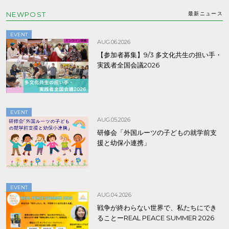
NEWPOST
最新ニュース
EVENT
AUG.06.2026
【参加者募集】9/3 多文化共生の担い手・
実践者全国会議2026
EVENT
AUG.05.2026
研修会「外国ルーツの子どもの就学前支
援と幼保小連携」
EVENT
AUG.04.2026
戦争が終わらない世界で、私たちにでき
ることーREAL PEACE SUMMER 2026