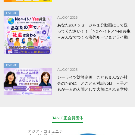
EVENT
AUG.04.2026
あなたのメッセージを１分動画にして送
ってください！！「No ヘイト／Yes 共生
～みんなでつくる海外ルーツ＆アライ動
画プロジェクト」
EVENT
AUG.04.2026
シーライツ対談企画 こどもまんなか社
会のために とことん対話vol.1 ～子ど
もが一人の人間として大切にされる学校
と保護者の意識～
JANIC正会員団体
アジア・コミュニテ
ACE (エース)