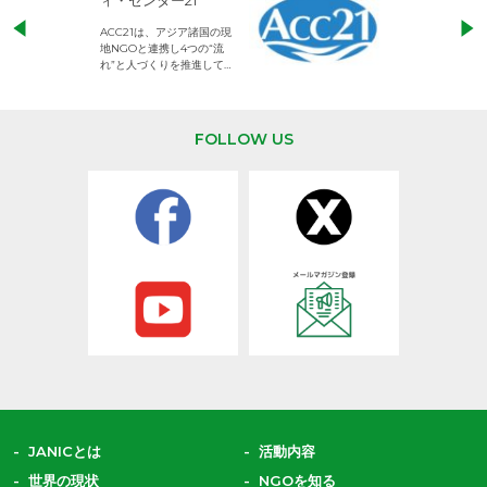
ィ・センター21
児童労働のない、
ACC21は、アジア諸国の現
権利が守られた世
地NGOと連携し4つの“流
して活動するNG
れ”と人づくりを推進してい
ます。
FOLLOW US
JANICとは
活動内容
世界の現状
NGOを知る