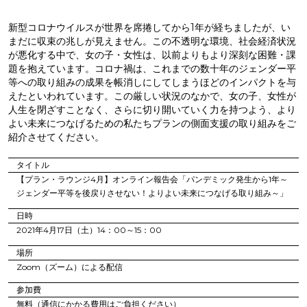
新型コロナウイルスが世界を席捲してから1年が経ちましたが、い
まだに収束の兆しが見えません。この不透明な環境、社会経済状況
が悪化する中で、女の子・女性は、以前よりもより深刻な困難・課
題を抱えています。コロナ禍は、これまでの数十年のジェンダー平
等への取り組みの成果を帳消しにしてしまうほどのインパクトを与
えたといわれています。この厳しい状況のなかで、女の子、女性が
人生を閉ざすことなく、さらに切り開いていく力を持つよう、より
よい未来につなげるための私たちプランの側面支援の取り組みをご
紹介させてください。
タイトル
【プラン・ラウンジ4月】オンライン報告会「パンデミック発生から1年～
ジェンダー平等を後戻りさせない！よりよい未来につなげる取り組み～」
日時
2021年4月17日（土）14：00～15：00
場所
Zoom（ズーム）による配信
参加費
無料（通信にかかる費用はご負担ください）