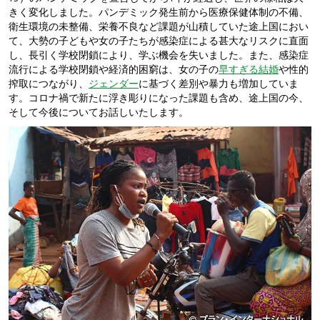
きく変化しました。パンデミック発生前から医療保健体制の不備、
衛生環境の未整備、栄養不良など課題が山積していた途上国におい
て、大勢の子どもや女の子たちが感染症による甚大なリスクに直面
し、長引く学校閉鎖により、学ぶ機会を失いました。また、感染症
流行による学校閉鎖や経済的困窮は、女の子の
早すぎる結婚
や性的
搾取につながり、
ジェンダー
に基づく差別や暴力も増加していま
す。コロナ禍で新たに浮き彫りになった課題も含め、途上国の今、
そして今後についてお話しいたします。