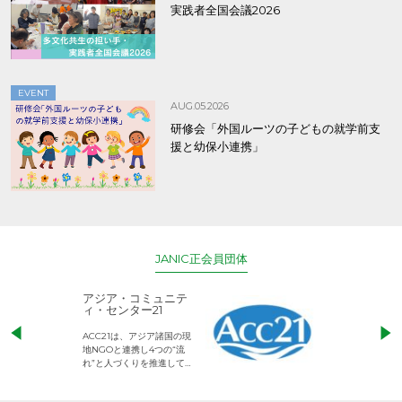
実践者全国会議2026
EVENT
AUG.05.2026
研修会「外国ルーツの子どもの就学前支
援と幼保小連携」
JANIC正会員団体
アジア・コミュニテ
ACE (エース)
ィ・センター21
児童労働のない、
ACC21は、アジア諸国の現
権利が守られた世
地NGOと連携し4つの“流
して活動するNG
れ”と人づくりを推進してい
ます。