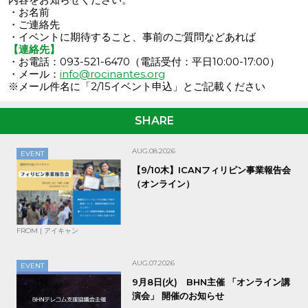
・お名前
・ご連絡先
・イベントに期待すること、事前のご質問などあれば
【連絡先】
・お電話：093-521-6470（電話受付：平日10:00-17:00）
・メール：
info@rocinantes.org
※メール件名に「2/15イベント申込」とご記載ください
SHARE
AUG.08.2026
EVENT
【9/10木】ICANフィリピン事業報告会
（オンライン）
FROM | アイキャン
AUG.07.2026
EVENT
9月8日(火) BHN主催 「オンライン講
演会」 開催のお知らせ