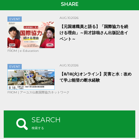
SHARE
AUG.10.2026
EVENT
【元国連職員と語る】「国際協力を続
ける理由」～田才諒哉さん出版記念イ
ベント～
FROM | e-Education
AUG.10.2026
EVENT
【8/18(火)オンライン】災害と水：改め
て学ぶ能登の断水経験
FROM | アーユス仏教国際協力ネットワーク
SEARCH
検索する