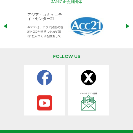
JANIC正会員団体
アジア・コミュニテ
ACE (エース)
ィ・センター21
児童労働のない、
ACC21は、アジア諸国の現
権利が守られた世
地NGOと連携し4つの“流
して活動するNG
れ”と人づくりを推進してい
ます。
FOLLOW US