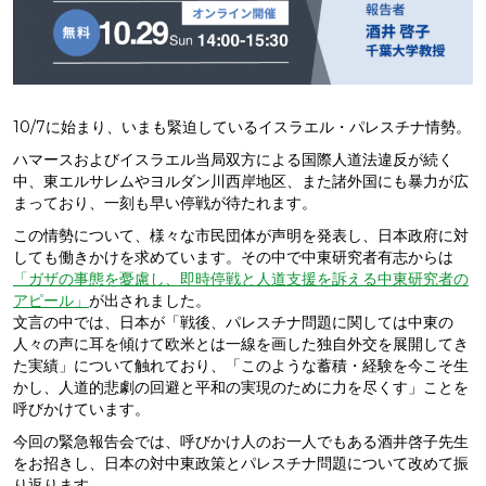
10/7に始まり、いまも緊迫しているイスラエル・パレスチナ情勢。
ハマースおよびイスラエル当局双方による国際人道法違反が続く
中、東エルサレムやヨルダン川西岸地区、また諸外国にも暴力が広
まっており、一刻も早い停戦が待たれます。
この情勢について、様々な市民団体が声明を発表し、日本政府に対
しても働きかけを求めています。その中で中東研究者有志からは
「ガザの事態を憂慮し、即時停戦と人道支援を訴える中東研究者の
アピール」
が出されました。
文言の中では、日本が「戦後、パレスチナ問題に関しては中東の
人々の声に耳を傾けて欧米とは一線を画した独自外交を展開してき
た実績」について触れており、「このような蓄積・経験を今こそ生
かし、人道的悲劇の回避と平和の実現のために力を尽くす」ことを
呼びかけています。
今回の緊急報告会では、呼びかけ人のお一人でもある酒井啓子先生
をお招きし、日本の対中東政策とパレスチナ問題について改めて振
り返ります。