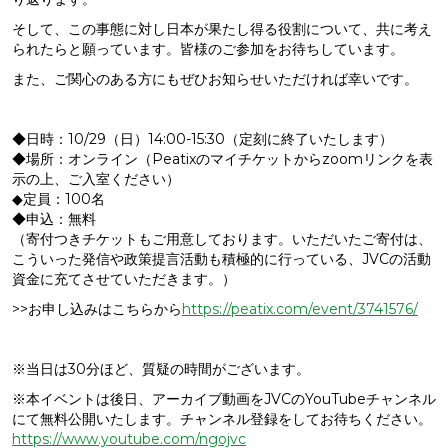
そして、この事態に対し日本が果たし得る役割について、共に考え
られたらと願っています。皆様のご参加をお待ちしています。
また、ご関心のある方にもぜひお知らせいただければ幸いです。
◆日時：10/29（日）14:00-15:30（定刻に終了いたします）
◆場所：オンライン（Peatixのマイチケットからzoomリンクを表
示の上、ご入室ください）
◆定員：100名
◆申込：無料
（寄付つきチケットもご用意しております。いただいたご寄付は、
こういった発信や政策提言活動も積極的に行っている、JVCの活動
資金に充てさせていただきます。）
>>お申し込みはこちらから
https://peatix.com/event/3741576/
※当日は30分ほど、質疑の時間がございます。
※本イベントは後日、アーカイブ動画をJVCのYouTubeチャンネル
にて無料公開いたします。チャンネル登録をしてお待ちください。
https://www.youtube.com/ngojvc