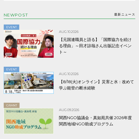
NEWPOST
最新ニュース
EVENT
AUG.10.2026
【元国連職員と語る】「国際協力を続け
る理由」～田才諒哉さん出版記念イベン
ト～
EVENT
AUG.10.2026
【8/18(火)オンライン】災害と水：改めて
学ぶ能登の断水経験
GRANT
AUG.09.2026
関西NGO協議会・真如苑共催 2026年度
関西地域NGO助成プログラム