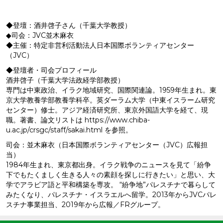
◆登壇：酒井啓子さん（千葉大学教授）
◆司会：JVC並木麻衣
◆主催：特定非営利活動法人日本国際ボランティアセンター
（JVC）
◆登壇者・司会プロフィール
酒井啓子（千葉大学法政経学部教授）
専門は中東政治、イラク地域研究、国際関連論。1959年生まれ。東
京大学教養学部教養学科卒。英ダーラム大学（中東イスラーム研究
センター）修士。アジア経済研究所、東京外国語大学を経て、現
職。著書、論文リストは https://www.chiba-
u.ac.jp/crsgc/staff/sakai.html を参照。
司会：並木麻衣（日本国際ボランティアセンター（JVC）広報担
当）
1984年生まれ、東京都出身。イラク戦争のニュースを見て「紛争
下でもたくましく生きる人々の素顔を探しに行きたい」と思い、大
学でアラビア語と平和構築を専攻。 “紛争地”パレスチナで暮らして
みたくなり、パレスチナ・イスラエルへ留学。2013年からJVCパレ
スチナ事業担当、2019年から広報／FRグループ。