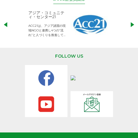
アジア・コミュニテ
ACE (エース)
ィ・センター21
児童労働のない、
ACC21は、アジア諸国の現
権利が守られた世
地NGOと連携し4つの“流
して活動するNG
れ”と人づくりを推進してい
ます。
FOLLOW US