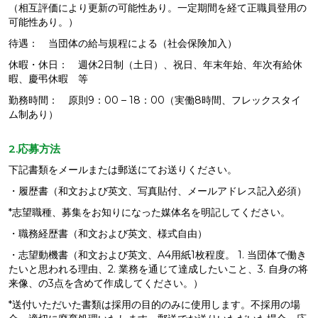
（相互評価により更新の可能性あり。一定期間を経て正職員登用の
可能性あり。）
待遇： 当団体の給与規程による（社会保険加入）
休暇・休日： 週休2日制（土日）、祝日、年末年始、年次有給休
暇、慶弔休暇 等
勤務時間： 原則9：00 – 18：00（実働8時間、フレックスタイ
ム制あり）
2.応募方法
下記書類をメールまたは郵送にてお送りください。
・履歴書（和文および英文、写真貼付、メールアドレス記入必須）
*志望職種、募集をお知りになった媒体名を明記してください。
・職務経歴書（和文および英文、様式自由）
・志望動機書（和文および英文、A4用紙1枚程度。 1. 当団体で働き
たいと思われる理由、2. 業務を通じて達成したいこと、3. 自身の将
来像、の3点を含めて作成してください。）
*送付いただいた書類は採用の目的のみに使用します。不採用の場