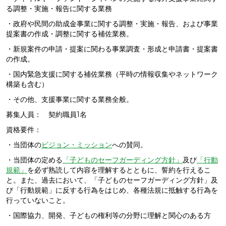
る調整・実施・報告に関する業務
・政府や民間の助成金事業に関する調整・実施・報告、および事業
提案書の作成・調整に関する補佐業務。
・新規案件の申請・提案に関わる事業調査・形成と申請書・提案書
の作成。
・国内緊急支援に関する補佐業務（平時の情報収集やネットワーク
構築も含む）
・その他、支援事業に関する業務全般。
募集人員： 契約職員1名
資格要件：
・当団体の
ビジョン・ミッション
への賛同。
・当団体の定める
「子どものセーフガーディング方針」
及び
「行動
規範」
を必ず熟読して内容を理解するとともに、誓約を行えるこ
と。また、過去において、「子どものセーフガーディング方針」及
び「行動規範」に反する行為をはじめ、各種法規に抵触する行為を
行っていないこと。
・国際協力、開発、子どもの権利等の分野に理解と関心のある方