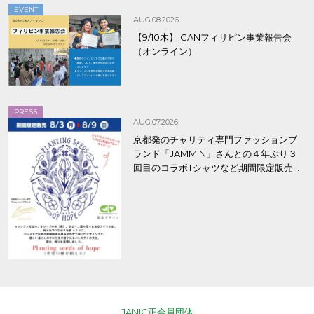
EVENT
AUG.08.2026
【9/10木】ICANフィリピン事業報告会
（オンライン）
PRESS
AUG.07.2026
京都発のチャリティ専門ファッションブ
ランド「JAMMIN」さんとの４年ぶり３
回目のコラボTシャツなど期間限定販売、
8/9まで！
JANIC正会員団体