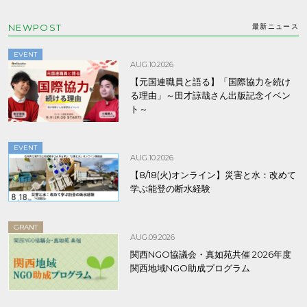
NEWPOST
最新ニュース
EVENT
AUG.10.2026
【元国連職員と語る】「国際協力を続け
る理由」～田才諒哉さん出版記念イベン
ト～
EVENT
AUG.10.2026
【8/18(火)オンライン】災害と水：改めて
学ぶ能登の断水経験
GRANT
AUG.09.2026
関西NGO協議会・真如苑共催 2026年度
関西地域NGO助成プログラム