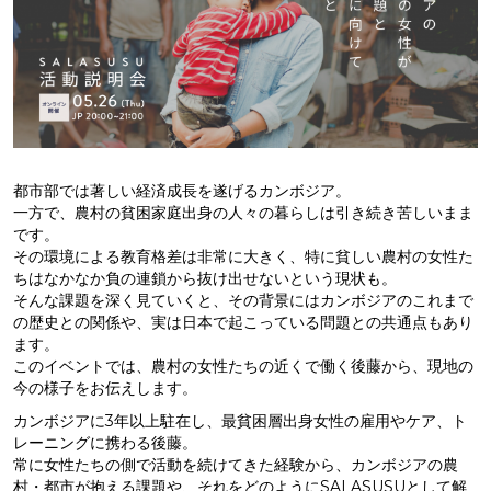
都市部では著しい経済成長を遂げるカンボジア。
一方で、農村の貧困家庭出身の人々の暮らしは引き続き苦しいまま
です。
その環境による教育格差は非常に大きく、特に貧しい農村の女性た
ちはなかなか負の連鎖から抜け出せないという現状も。
そんな課題を深く見ていくと、その背景にはカンボジアのこれまで
の歴史との関係や、実は日本で起こっている問題との共通点もあり
ます。
このイベントでは、農村の女性たちの近くで働く後藤から、現地の
今の様子をお伝えします。
カンボジアに3年以上駐在し、最貧困層出身女性の雇用やケア、ト
レーニングに携わる後藤。
常に女性たちの側で活動を続けてきた経験から、カンボジアの農
村・都市が抱える課題や、それをどのようにSALASUSUとして解