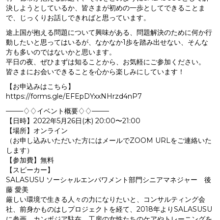
決しようとしているか、皆さまが初めの一歩としてできることま
で、じっくりお話しできればと思っています。
途上国が抱える問題について興味がある、問題解決のために何か行
動したいと思ってはいるが、なかなか1歩を踏み出せない、そんな
方も多いのではないかと思います。
平日の夜、ぜひまずは知ることから、お気軽にご参加ください。
皆さまにお会いできることを心から楽しみにしています！
【お申込みはこちら】
https://forms.gle/EFEpDYxxNHrzd4nP7
——–♢♢イベント概要♢♢——–
【日時】2022年5月26日(木) 20:00〜21:00
【場所】オンライン
（お申し込みいただいた方にはメールでZOOM URLをご連絡いた
します）
【参加費】無料
【スピーカー】
SALASUSU ソーシャルエンパワメント部門シニアマネジャー 後
藤 愛美
厳しい環境で生きる人々の力になりたいと、コンサルティング会
社、前身かものはしプロジェクトを経て、2018年よりSALASUSU
に参画。カンボジア駐在。工房の女性たちのケアやトレーニングを