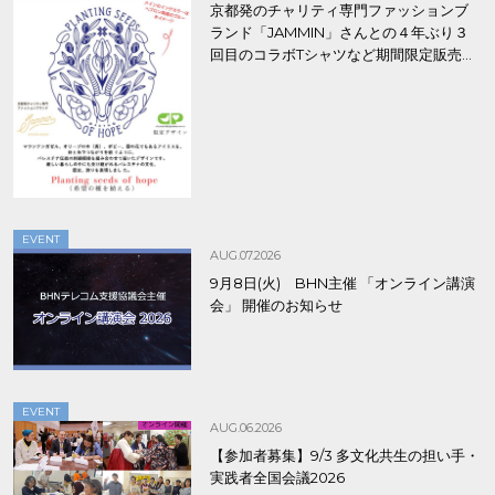
京都発のチャリティ専門ファッションブ
ランド「JAMMIN」さんとの４年ぶり３
回目のコラボTシャツなど期間限定販売、
8/9まで！
EVENT
AUG.07.2026
9月8日(火) BHN主催 「オンライン講演
会」 開催のお知らせ
EVENT
AUG.06.2026
【参加者募集】9/3 多文化共生の担い手・
実践者全国会議2026