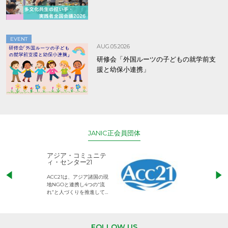
EVENT
AUG.05.2026
研修会「外国ルーツの子どもの就学前支
援と幼保小連携」
JANIC正会員団体
アジア・コミュニテ
ACE (エース)
ィ・センター21
児童労働のない、
ACC21は、アジア諸国の現
権利が守られた世
地NGOと連携し4つの“流
して活動するNG
れ”と人づくりを推進してい
ます。
FOLLOW US