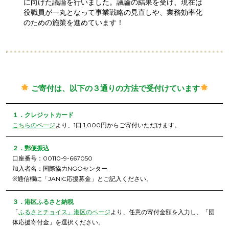
に向けた議論を行いました。議論の結果を受け、現在は
役職員が一丸となって事業戦略の見直しや、業務効率化
のための施策を進めています！
ご寄付は、以下の３通りの方法で受付けています
１．クレジットカード
こちらのページ
より、1口 1,000円からご寄付いただけます。
２．郵便振込
口座番号：00110-9-667050
加入者名：国際協力NGOセンター
※通信欄に「JANIC応援募金」とご記入ください。
３．港区ふるさと納税
「
ふるさとチョイス」港区のページ
より、任意の寄付金額を入力し、「団
体応援寄付金」を選択ください。