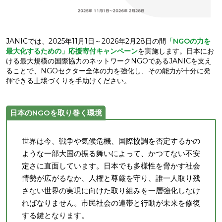
JANICでは、2025年11月1日～2026年2月28日の間
「NGOの力を
最大化するための」応援寄付キャンペーン
を実施します。
日本にお
ける最大規模の国際協力のネットワークNGOであるJANICを支え
ることで、
NGOセクター全体の力を強化し、
その能力が十分に発
揮できる土壌づくりを手助けください。
日本のNGOを取り巻く環境
世界は今、戦争や気候危機、国際協調を否定するかの
ような一部大国の振る舞いによって、かつてない不安
定さに直面しています。日本でも多様性を脅かす社会
情勢が広がるなか、人権と尊厳を守り、誰一人取り残
さない世界の実現に向けた取り組みを一層強化しなけ
ればなりません。市民社会の連帯と行動が未来を修復
する鍵となります。