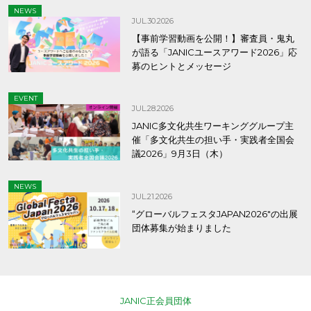
NEWS
JUL.30.2026
【事前学習動画を公開！】審査員・鬼丸
が語る「JANICユースアワード2026」応
募のヒントとメッセージ
EVENT
JUL.28.2026
JANIC多文化共生ワーキンググループ主
催「多文化共生の担い手・実践者全国会
議2026」9月3日（木）
NEWS
JUL.21.2026
“グローバルフェスタJAPAN2026″の出展
団体募集が始まりました
JANIC正会員団体