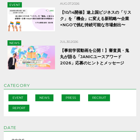
AUG.07.2026
EVENT
【10/14開催】途上国ビジネスの「リス
ク」を「機会」に変える新戦略〜企業
×NGOで挑む持続可能な市場創出〜
JUL.30.2026
NEWS
【事前学習動画を公開！】審査員・鬼
丸が語る「JANICユースアワード
2026」応募のヒントとメッセージ
CATEGORY
EVENT
NEWS
PRESS
RECRUIT
REPORT
DATE