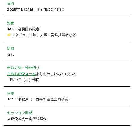
日時
2025年11月27日（木）15:00~16:30
対象
JANIC会員団体限定
マネジメント層、人事・労務担当者など
定員
なし
申込方法・締め切り
こちらのフォーム
よりお申し込みください。
11月20日（木）締切
主宰
JANIC事務局（一食平和基金合同事業）
セッション助成
立正佼成会一食平和基金