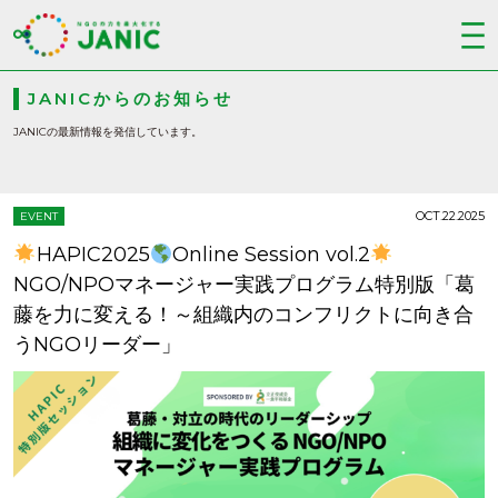
JANICからのお知らせ
JANICの最新情報を発信しています。
OCT.22.2025
EVENT
HAPIC2025
Online Session vol.2
NGO/NPOマネージャー実践プログラム特別版「葛
藤を力に変える！～組織内のコンフリクトに向き合
うNGOリーダー」