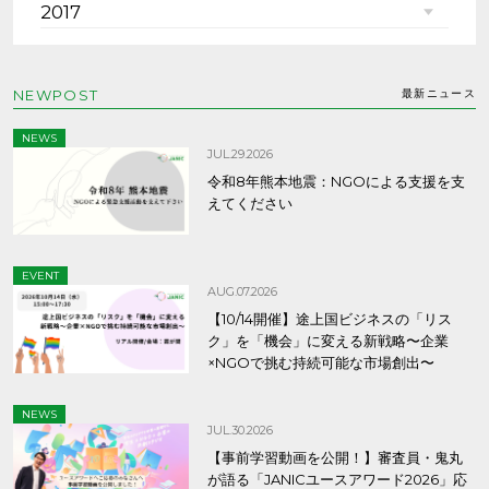
2017
NEWPOST
最新ニュース
NEWS
JUL.29.2026
令和8年熊本地震：NGOによる支援を支
えてください
EVENT
AUG.07.2026
【10/14開催】途上国ビジネスの「リス
ク」を「機会」に変える新戦略〜企業
×NGOで挑む持続可能な市場創出〜
NEWS
JUL.30.2026
【事前学習動画を公開！】審査員・鬼丸
が語る「JANICユースアワード2026」応