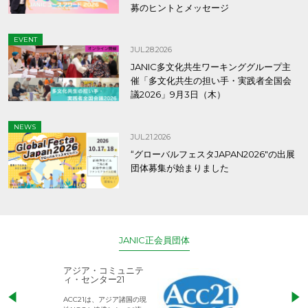
募のヒントとメッセージ
EVENT
JUL.28.2026
JANIC多文化共生ワーキンググループ主
催「多文化共生の担い手・実践者全国会
議2026」9月3日（木）
NEWS
JUL.21.2026
“グローバルフェスタJAPAN2026″の出展
団体募集が始まりました
JANIC正会員団体
アジア・コミュニテ
ACE (エース)
ィ・センター21
児童労働のない、
ACC21は、アジア諸国の現
権利が守られた世