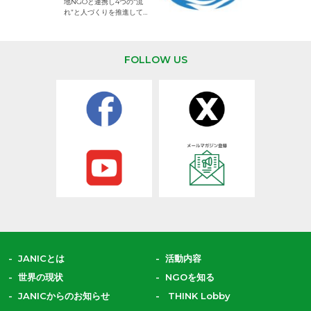
地NGOと連携し4つの“流
して活動するNG
れ”と人づくりを推進してい
ます。
FOLLOW US
JANICとは
活動内容
世界の現状
NGOを知る
JANICからのお知らせ
THINK Lobby