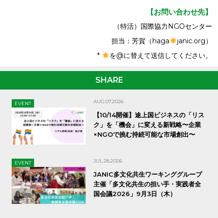
【お問い合わせ先】
（特活）国際協力NGOセンター
担当：芳賀（haga
janic.org）
*
を@に替えて送信してください。
SHARE
AUG.07.2026
EVENT
【10/14開催】途上国ビジネスの「リス
ク」を「機会」に変える新戦略〜企業
×NGOで挑む持続可能な市場創出〜
JUL.28.2026
EVENT
JANIC多文化共生ワーキンググループ
主催「多文化共生の担い手・実践者全
国会議2026」9月3日（木）