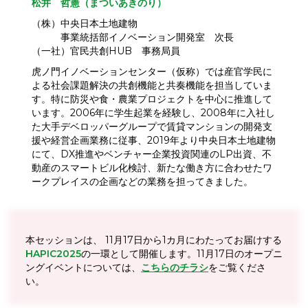
松井 哲憲（まついあきのり）
（株）中央日本土地建物
事業統括部イノベーション開発室 次長
（一社）官民共創HUB 事務局員
虎ノ門イノベーションセンター（仮称）では産官学民に
よる社会課題解決の共創機能と共奏機能を担当していま
す。特に防災や食・農業プロジェクトを中心に推進して
います。2006年に学生起業を経験し、2008年に入社し
た大手デベロッパーグループで賃貸マンションの開発支
援や経営企画業務に従事、2019年より中央日本土地建物
にて、DX推進やベンチャー企業投資関連のLP出資、不
動産のスマートビル化検討、新たな働き方に合わせたワ
ークプレイスの企画などの業務を担ってきました。
本セッションは、 11月17日から1カ月にわたってお届けする
HAPIC2025
の一環として開催します。11月17日のオープニ
ングイベントについては、
こちらのチラシ
をご覧くださ
い。