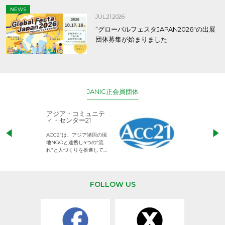
NEWS
JUL.21.2026
“グローバルフェスタJAPAN2026″の出展
団体募集が始まりました
JANIC正会員団体
アジア・コミュニテ
ACE (エース)
ィ・センター21
児童労働のない、
ACC21は、アジア諸国の現
権利が守られた世
地NGOと連携し4つの“流
して活動するNG
れ”と人づくりを推進してい
ます。
FOLLOW US