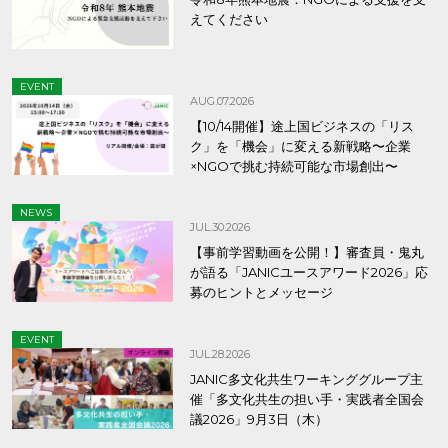
えてください
EVENT
AUG.07.2026
【10/14開催】途上国ビジネスの「リス
ク」を「機会」に変える新戦略〜企業
×NGOで挑む持続可能な市場創出〜
NEWS
JUL.30.2026
【事前学習動画を公開！】審査員・鬼丸
が語る「JANICユースアワード2026」応
募のヒントとメッセージ
EVENT
JUL.28.2026
JANIC多文化共生ワーキンググループ主
催「多文化共生の担い手・実践者全国会
議2026」9月3日（木）