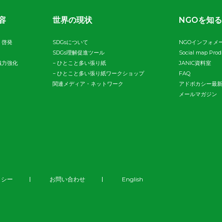
容
世界の現状
NGOを知る
・啓発
SDGsについて
NGOインフォメ
SDGs理解促進ツール
Social map Pro
織力強化
−
ひとこと多い張り紙
JANIC資料室
−
ひとこと多い張り紙ワークショップ
FAQ
関連メディア・ネットワーク
アドボカシー最
メールマガジン
リシー
お問い合わせ
English