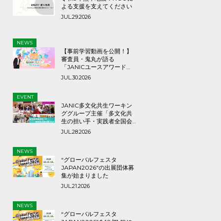
よる支援を支えてください
JUL.29.2026
NEWS
【事前学習動画を公開！】
審査員・鬼丸が語る
「JANICユースアワード
2026」応募のヒントとメッ
JUL.30.2026
セージ
EVENT
JANIC多文化共生ワーキン
ググループ主催「多文化共
生の担い手・実践者全国会
議2026」9月3日（木）
JUL.28.2026
NEWS
“グローバルフェスタ
JAPAN2026″の出展団体募
集が始まりました
JUL.21.2026
NEWS
“グローバルフェスタ