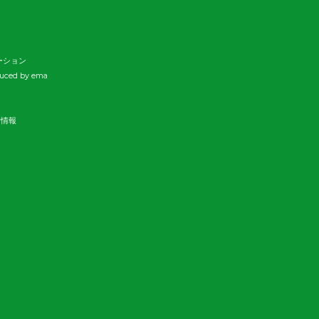
ーション
duced by ema
新情報