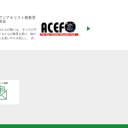
アジアキリスト教教育
ADRA Japan
基金
「ひとつの命から世
私たちの願いは、 すべての子
る」をモットーに、
どもたちが教育を受け、他の
りに寄り添った支援
人を思いやり大切にし、 共に
す
生きる平和な世界を作り出し
ていく大人に成長することで
す。
日本をふくめアジアの人々と
共に生きる世界をつくりだし
ていくために、 子どもたちの
教育と学びの場を支えていき
ます。