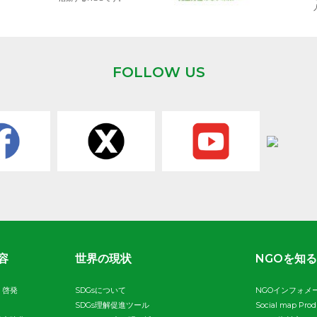
FOLLOW US
容
世界の現状
NGOを知る
・啓発
SDGsについて
NGOインフォメ
SDGs理解促進ツール
Social map Pro