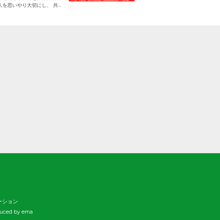
人を思いやり大切にし、 共に
す
生きる平和な世界を作り出し
ていく大人に成長することで
す。
日本をふくめアジアの人々と
共に生きる世界をつくりだし
ていくために、 子どもたちの
教育と学びの場を支えていき
ます。
ーション
duced by ema