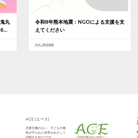
鬼丸
令和8年熊本地震：NGOによる支援を支
26」
えてください
JUL.29.2026
ACE (エース)
児童労働のない、子どもの権
利が守られた世界をめざして
活動するNGOです。