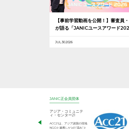
【事前学習動画を公開！】審査員・
が語る「JANICユースアワード20
応募のヒントとメッセージ
JUL.30.2026
JANIC正会員団体
アジア・コミュニテ
ィ・センター21
ACC21は、アジア諸国の現地
NGOと連携し4つの“流れ”と