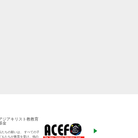
アジアキリスト教教育
ADRA Japan
基金
「ひとつの命から世
私たちの願いは、 すべての子
る」をモットーに、
どもたちが教育を受け、他の
りに寄り添った支援