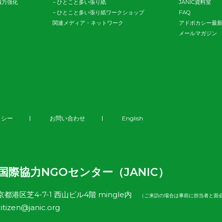
織力強化
−
ひとこと多い張り紙
JANIC資料室
−
ひとこと多い張り紙ワークショップ
FAQ
関連メディア・ネットワーク
アドボカシー最
メールマガジン
リシー
お問い合わせ
English
 国際協力NGOセンター（JANIC）
東京都港区芝4-7-1 西山ビル4階 mingle内
（ご来訪の場合は事前に担当者と面
itizen@janic.org