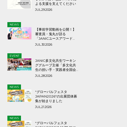
よる支援を支えてください
JUL.29.2026
NEWS
【事前学習動画を公開！】
審査員・鬼丸が語る
「JANICユースアワード
2026」応募のヒントとメッ
JUL.30.2026
セージ
EVENT
JANIC多文化共生ワーキン
ググループ主催「多文化共
生の担い手・実践者全国会
議2026」9月3日（木）
JUL.28.2026
NEWS
“グローバルフェスタ
JAPAN2026″の出展団体募
集が始まりました
JUL.21.2026
NEWS
“グローバルフェスタ