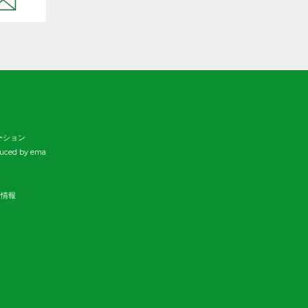
ーション
duced by ema
新情報