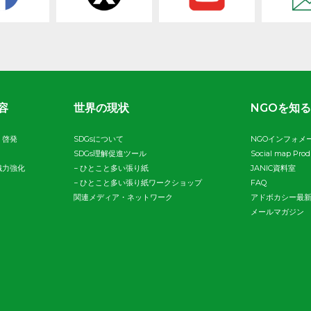
容
世界の現状
NGOを知る
・啓発
SDGsについて
NGOインフォメ
SDGs理解促進ツール
Social map Pro
織力強化
−
ひとこと多い張り紙
JANIC資料室
−
ひとこと多い張り紙ワークショップ
FAQ
関連メディア・ネットワーク
アドボカシー最
メールマガジン