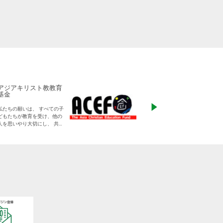
アジアキリスト教教育
ADRA Japan
基金
「ひとつの命から世
私たちの願いは、 すべての子
る」をモットーに、
どもたちが教育を受け、他の
りに寄り添った支援
人を思いやり大切にし、 共に
す
生きる平和な世界を作り出し
ていく大人に成長することで
す。
日本をふくめアジアの人々と
共に生きる世界をつくりだし
ていくために、 子どもたちの
教育と学びの場を支えていき
ます。