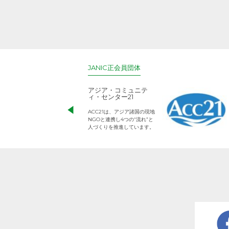
JANIC正会員団体
アジア・コミュニテ
ィ・センター21
ACC21は、アジア諸国の現地
NGOと連携し4つの“流れ”と
人づくりを推進しています。