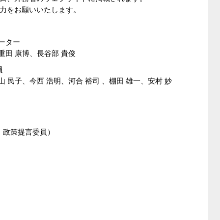
力をお願いいたします。
ーター
重田 康博、長谷部 貴俊
員
山 民子、今西 浩明、河合 裕司 、棚田 雄一、安村 妙
 政策提言委員）