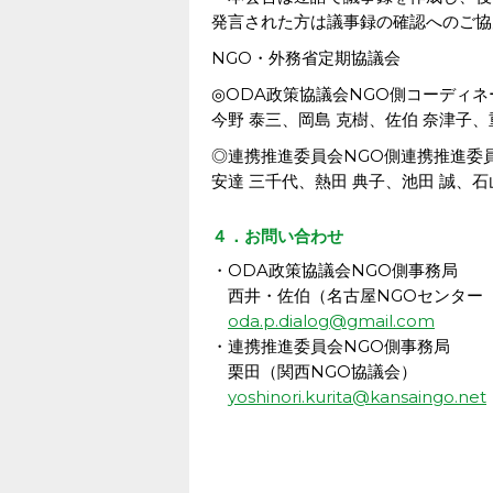
発言された方は議事録の確認へのご協
NGO・外務省定期協議会
◎ODA政策協議会NGO側コーディネ
今野 泰三、岡島 克樹、佐伯 奈津子、
◎連携推進委員会NGO側連携推進委
安達 三千代、熱田 典子、池田 誠、石
４．お問い合わせ
・ODA政策協議会NGO側事務局
西井・佐伯（名古屋NGOセンター
oda.p.dialog@gmail.com
・連携推進委員会NGO側事務局
栗田（関西NGO協議会）
yoshinori.kurita@kansaingo.net