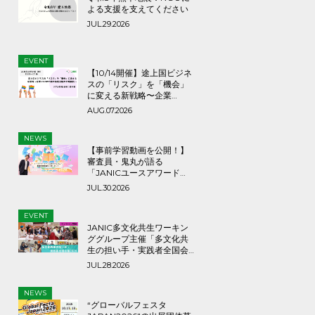
よる支援を支えてください
JUL.29.2026
EVENT
【10/14開催】途上国ビジネ
スの「リスク」を「機会」
に変える新戦略〜企業
×NGOで挑む持続可能な市
AUG.07.2026
場創出〜
NEWS
【事前学習動画を公開！】
審査員・鬼丸が語る
「JANICユースアワード
2026」応募のヒントとメッ
JUL.30.2026
セージ
EVENT
JANIC多文化共生ワーキン
ググループ主催「多文化共
生の担い手・実践者全国会
議2026」9月3日（木）
JUL.28.2026
NEWS
“グローバルフェスタ