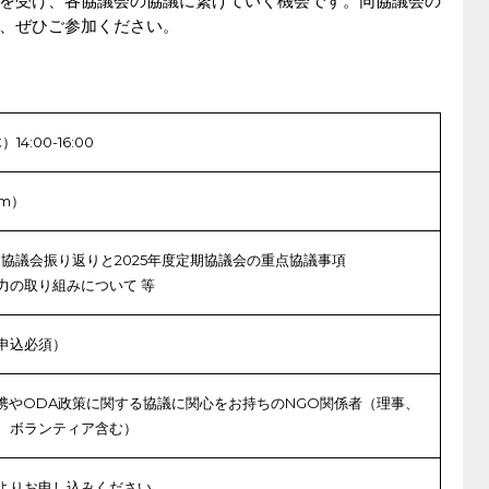
を受け、各協議会の協議に繋げていく機会です。同協議会の
、ぜひご参加ください。
14:00-16:00
m）
期協議会振り返りと2025年度定期協議会の重点協議事項
力の取り組みについて 等
申込必須）
連携やODA政策に関する協議に関心をお持ちのNGO関係者（理事、
、ボランティア含む）
よりお申し込みください。