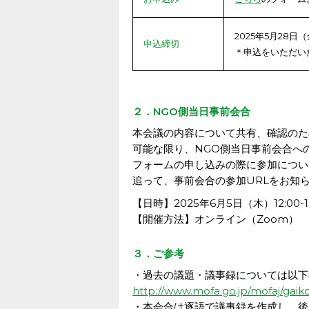
2025年5月28日
申込締切
＊申込をいただい
２．NGO側当日事前会合
本会議の内容について共有、確認のた
可能な限り、NGO側当日事前会合へ
フォームの申し込みの際に参加につい
追って、事前会合の参加URLをお知
【日時】2025年6月5日（木）12:00-13
【開催方法】オンライン（Zoom）
３．ご参考
・過去の議題・議事録については以下
http://www.mofa.go.jp/mofaj/gaik
・本会合は逐語で議事録を作成し、後