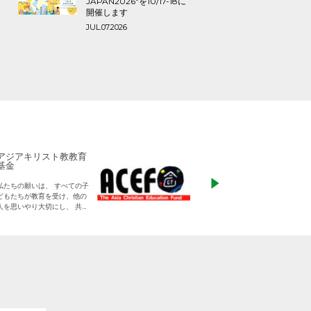
JAPAN2026″を10/17-18に
開催します
JUL.07.2026
アジアキリスト教教育
ADRA Japan
基金
「ひとつの命から世
私たちの願いは、 すべての子
る」をモットーに、
どもたちが教育を受け、他の
りに寄り添った支援
人を思いやり大切にし、 共に
す
生きる平和な世界を作り出し
ていく大人に成長することで
す。
日本をふくめアジアの人々と
共に生きる世界をつくりだし
ていくために、 子どもたちの
教育と学びの場を支えていき
ます。