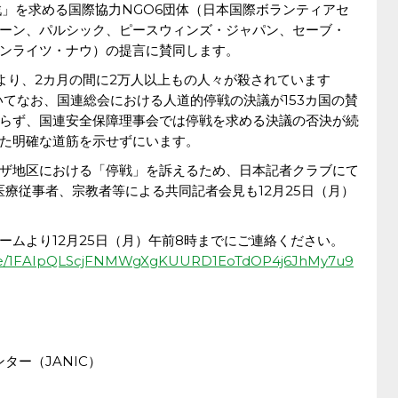
戦」を求める国際協力NGO6団体（日本国際ボランティアセ
ーン、パルシック、ピースウィンズ・ジャパン、セーブ・
ンライツ・ナウ）の提言に賛同します。
により、2カ月の間に2万人以上もの人々が殺されています
おいてなお、国連総会における人道的停戦の決議が153カ国の賛
らず、国連安全保障理事会では停戦を求める決議の否決が続
た明確な道筋を示せずにいます。
ザ地区における「停戦」を訴えるため、日本記者クラブにて
医療従事者、宗教者等による共同記者会見も12月25日（月）
ームより12月25日（月）午前8時までにご連絡ください。
s/d/e/1FAIpQLScjFNMWgXgKUURD1EoTdOP4j6JhMy7u9
ター（JANIC）