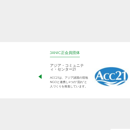
JANIC正会員団体
アジア・コミュニテ
ィ・センター21
ACC21は、アジア諸国の現地
NGOと連携し4つの“流れ”と
人づくりを推進しています。