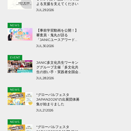
よる支援を支えてください
JUL.29.2026
NEWS
【事前学習動画を公開！】
審査員・鬼丸が語る
「JANICユースアワード
2026」応募のヒントとメッ
JUL.30.2026
セージ
EVENT
JANIC多文化共生ワーキン
ググループ主催「多文化共
生の担い手・実践者全国会
議2026」9月3日（木）
JUL.28.2026
NEWS
“グローバルフェスタ
JAPAN2026″の出展団体募
集が始まりました
JUL.21.2026
NEWS
“グローバルフェスタ