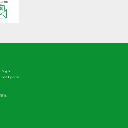
ーション
duced by ema
新情報