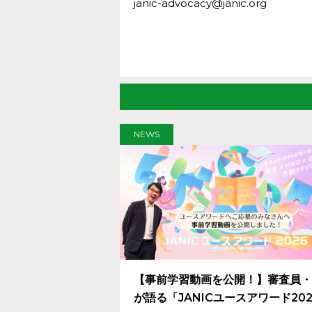
janic-advocacy@janic.org
NEWS
【事前学習動画を公開！】審査員・
が語る「JANICユースアワード20