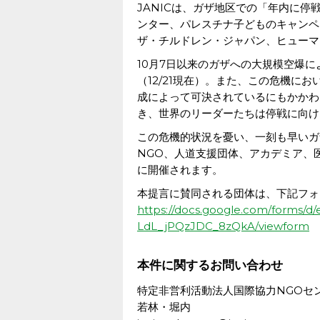
JANICは、ガザ地区での「年内に停
ンター、パレスチナ子どものキャンペ
ザ・チルドレン・ジャパン、ヒューマ
10月7日以来のガザへの大規模空爆
（12/21現在）。また、この危機に
成によって可決されているにもかかわ
き、世界のリーダーたちは停戦に向け
この危機的状況を憂い、一刻も早いガ
NGO、人道支援団体、アカデミア、
に開催されます。
本提言に賛同される団体は、下記フォ
https://docs.google.com/form
LdL_jPQzJDC_8zQkA/viewform
本件に関するお問い合わせ
特定非営利活動法人国際協力NGOセン
若林・堀内