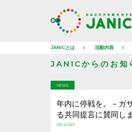
JANICとは
活動内容
JANICからのお知
NEWS
年内に停戦を。－ガ
る共同提言に賛同し
DEC.22.2023