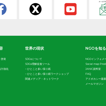
容
世界の現状
NGOを知る
・啓発
SDGsについて
NGOインフォメ
SDGs理解促進ツール
Social map Pro
織力強化
−
ひとこと多い張り紙
JANIC資料室
−
ひとこと多い張り紙ワークショップ
FAQ
関連メディア・ネットワーク
アドボカシー最
メールマガジン