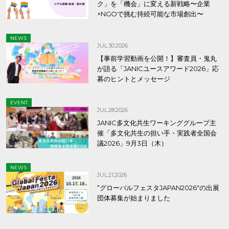
ク」を「機会」に変える新戦略〜企業
×NGOで挑む持続可能な市場創出〜
NEWS
JUL.30.2026
【事前学習動画を公開！】審査員・鬼丸
が語る「JANICユースアワード2026」応
募のヒントとメッセージ
EVENT
JUL.28.2026
JANIC多文化共生ワーキンググループ主
催「多文化共生の担い手・実践者全国会
議2026」9月3日（木）
NEWS
JUL.21.2026
“グローバルフェスタJAPAN2026″の出展
団体募集が始まりました