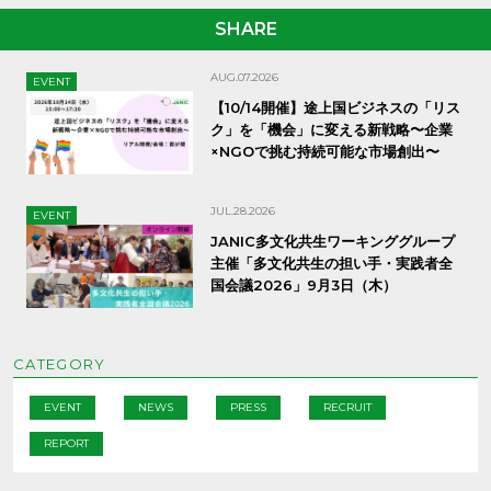
SHARE
AUG.07.2026
EVENT
【10/14開催】途上国ビジネスの「リス
ク」を「機会」に変える新戦略〜企業
×NGOで挑む持続可能な市場創出〜
JUL.28.2026
EVENT
JANIC多文化共生ワーキンググループ
主催「多文化共生の担い手・実践者全
国会議2026」9月3日（木）
CATEGORY
EVENT
NEWS
PRESS
RECRUIT
REPORT