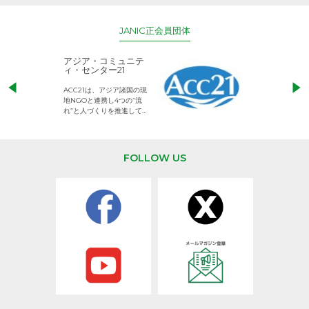
JANIC正会員団体
アジア・コミュニテ
ACE (エース)
ィ・センター21
児童労働のない、
ACC21は、アジア諸国の現
権利が守られた世
地NGOと連携し4つの“流
して活動するNG
れ”と人づくりを推進してい
ます。
FOLLOW US