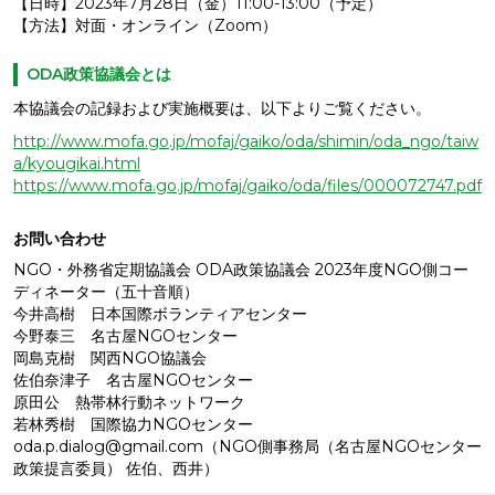
【日時】2023年7月28日（金）11:00-13:00（予定）
【方法】対面・オンライン（Zoom）
ODA政策協議会とは
本協議会の記録および実施概要は、以下よりご覧ください。
http://www.mofa.go.jp/mofaj/gaiko/oda/shimin/oda_ngo/taiw
a/kyougikai.html
https://www.mofa.go.jp/mofaj/gaiko/oda/files/000072747.pdf
お問い合わせ
NGO・外務省定期協議会 ODA政策協議会 2023年度NGO側コー
ディネーター（五十音順）
今井高樹 日本国際ボランティアセンター
今野泰三 名古屋NGOセンター
岡島克樹 関西NGO協議会
佐伯奈津子 名古屋NGOセンター
原田公 熱帯林行動ネットワーク
若林秀樹 国際協力NGOセンター
oda.p.dialog@gmail.com（NGO側事務局（名古屋NGOセンター
政策提言委員） 佐伯、西井）