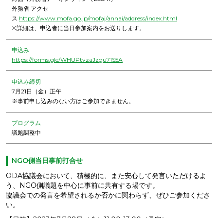
外務省 アクセ
ス
https://www.mofa.go.jp/mofaj/annai/address/index.html
※詳細は、申込者に当日参加案内をお送りします。
申込み
https://forms.gle/WHUPtvzaJzgu71S5A
申込み締切
7月21日（金）正午
※事前申し込みのない方はご参加できません。
プログラム
議題調整中
NGO側当日事前打合せ
ODA協議会において、積極的に、また安心して発言いただけるよ
う、NGO側議題を中心に事前に共有する場です。
協議会での発言を希望されるか否かに関わらず、ぜひご参加くださ
い。