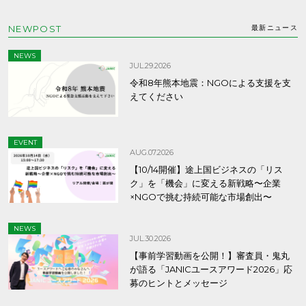
NEWPOST
最新ニュース
NEWS
JUL.29.2026
令和8年熊本地震：NGOによる支援を支
えてください
EVENT
AUG.07.2026
【10/14開催】途上国ビジネスの「リス
ク」を「機会」に変える新戦略〜企業
×NGOで挑む持続可能な市場創出〜
NEWS
JUL.30.2026
【事前学習動画を公開！】審査員・鬼丸
が語る「JANICユースアワード2026」応
募のヒントとメッセージ