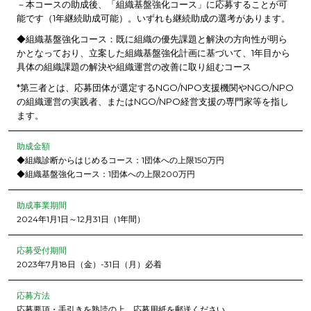
－本コースの助成後、「組織基盤強化コース」に応募することが可
能です（1年継続助成可能）。いずれも継続助成の選考があります。
◆組織基盤強化コース：既に組織の優先課題と解決の方向性が明ら
かとなっており、立案した組織基盤強化計画に基づいて、1年目から
具体の組織課題の解決や組織運営の改善に取り組むコース
*第三者とは、応募団体が選定するNGO/NPO支援機関やNGO/NPO
の組織運営の実践者、またはNGO/NPO経営支援の専門家等を指し
ます。
助成金額
◆組織診断からはじめるコース：1団体への上限150万円
◆組織基盤強化コース：1団体への上限200万円
助成事業期間
2024年1月1日～12月31日（1年間）
応募受付期間
2023年7月18日（金）-31日（月）必着
応募方法
応募要項・手引きを熟読の上、応募用紙を郵送ください。