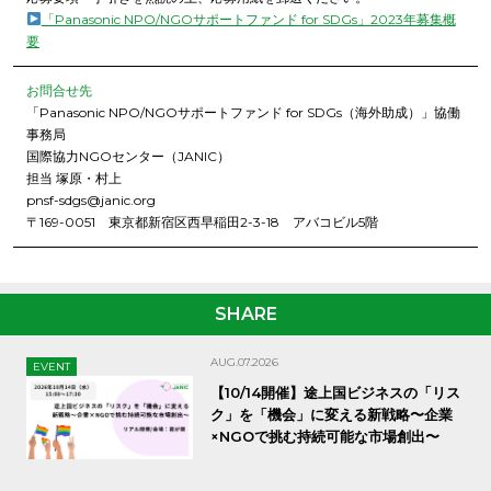
「Panasonic NPO/NGOサポートファンド for SDGs」2023年募集概
要
お問合せ先
「Panasonic NPO/NGOサポートファンド for SDGs（海外助成）」協働
事務局
国際協力NGOセンター（JANIC）
担当 塚原・村上
pnsf-sdgs@janic.org
〒169-0051 東京都新宿区西早稲田2-3-18 アバコビル5階
SHARE
AUG.07.2026
EVENT
【10/14開催】途上国ビジネスの「リス
ク」を「機会」に変える新戦略〜企業
×NGOで挑む持続可能な市場創出〜