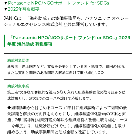
▼
Panasonic NPO/NGOサポート ファンド for SDGs
▼
2023年募集概要
JANICは、「海外助成」の協働事務局を、パナソニック オペレー
ショナルエクセレンス株式会社と共に運営しています。
「Panasonic NPO/NGOサポート ファンドfor SDGs」2023
年度 海外助成 募集要項
助成対象団体
新興国・途上国内など、支援を必要としている国・地域で、貧困の解消、
または貧困と関連のある問題の解消に向けて取り組むNGO
助成対象事業
第三者*の多様で客観的な視点を取り入れた組織基盤強化の取り組みを助
成対象とし、次の2つのコースを設けて応援します。
◆組織診断からはじめるコース：1年目に組織診断によって組織の優
先課題と解決の方向性を明らかにし、組織基盤強化計画の立案と実
施、2年目以降は組織課題の解決や組織運営の改善に取り組むコース
－今年度より、組織診断だけでなく、組織基盤強化の実施にも取り
組めるよう、助成事業期間と助成金額を改訂しています。