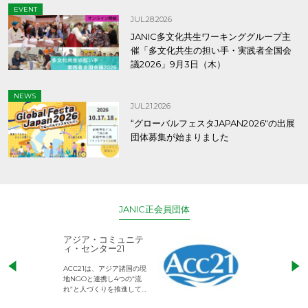
EVENT
JUL.28.2026
JANIC多文化共生ワーキンググループ主
催「多文化共生の担い手・実践者全国会
議2026」9月3日（木）
NEWS
JUL.21.2026
“グローバルフェスタJAPAN2026″の出展
団体募集が始まりました
JANIC正会員団体
アジア・コミュニテ
ACE (エース)
ィ・センター21
児童労働のない、
ACC21は、アジア諸国の現
権利が守られた世
地NGOと連携し4つの“流
して活動するNG
れ”と人づくりを推進してい
ます。