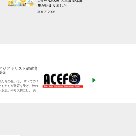
JAPAN2026″の出展団体募
集が始まりました
JUL.21.2026
アジアキリスト教教育
ADRA Japan
基金
「ひとつの命から世
私たちの願いは、 すべての子
る」をモットーに、
どもたちが教育を受け、他の
りに寄り添った支援
人を思いやり大切にし、 共に
す
生きる平和な世界を作り出し
ていく大人に成長することで
す。
日本をふくめアジアの人々と
共に生きる世界をつくりだし
ていくために、 子どもたちの
教育と学びの場を支えていき
ます。