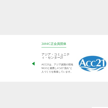
JANIC正会員団体
アジア・コミュニテ
ィ・センター21
ACC21は、アジア諸国の現地
NGOと連携し4つの“流れ”と
人づくりを推進しています。