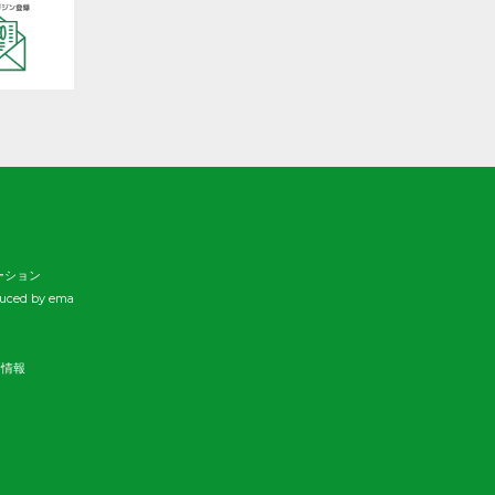
ーション
duced by ema
新情報