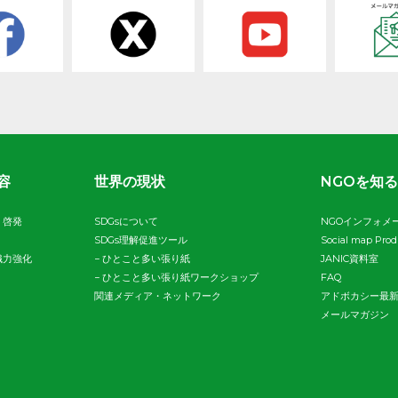
容
世界の現状
NGOを知る
・啓発
SDGsについて
NGOインフォメ
SDGs理解促進ツール
Social map Pro
織力強化
−
ひとこと多い張り紙
JANIC資料室
−
ひとこと多い張り紙ワークショップ
FAQ
関連メディア・ネットワーク
アドボカシー最
メールマガジン