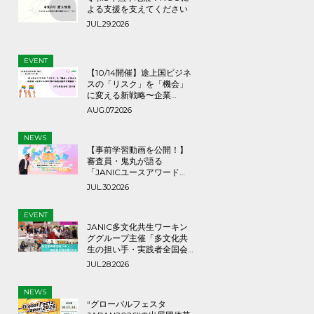
よる支援を支えてください
JUL.29.2026
EVENT
【10/14開催】途上国ビジネ
スの「リスク」を「機会」
に変える新戦略〜企業
×NGOで挑む持続可能な市
AUG.07.2026
場創出〜
NEWS
【事前学習動画を公開！】
審査員・鬼丸が語る
「JANICユースアワード
2026」応募のヒントとメッ
JUL.30.2026
セージ
EVENT
JANIC多文化共生ワーキン
ググループ主催「多文化共
生の担い手・実践者全国会
議2026」9月3日（木）
JUL.28.2026
NEWS
“グローバルフェスタ