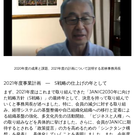
2020年度の成果と課題、2021年度の計画について説明する若林事務局長
2021年度事業計画 ― S戦略の仕上げの年として
まず、2021年度はこれまで取り組んできた「JANIC2030年に向け
た戦略方針（S戦略）」の最終年として、決意を持って取り組んで
いくと事務局長が述べました。特に、会員の減少に対する取り組
み、経理システムの基盤整備や自己組織化組織への移行と定着によ
る組織基盤の強化、多文化共生の活動開始、「ビジネスと人権」へ
の取り組みなどを具体的に挙げました。さらに、会員がJANICに期
待するとされる「政策提言」の力を高めるための「シンクタンク構
想」を発表し、具体化していくことを表明しました。また、今年度