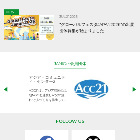
NEWS
JUL.21.2026
“グローバルフェスタJAPAN2026″の出展
団体募集が始まりました
JANIC正会員団体
アジア・コミュニテ
ACE (エース)
ィ・センター21
児童労働のない、
ACC21は、アジア諸国の現
権利が守られた世
地NGOと連携し4つの“流
して活動するNG
れ”と人づくりを推進してい
ます。
FOLLOW US