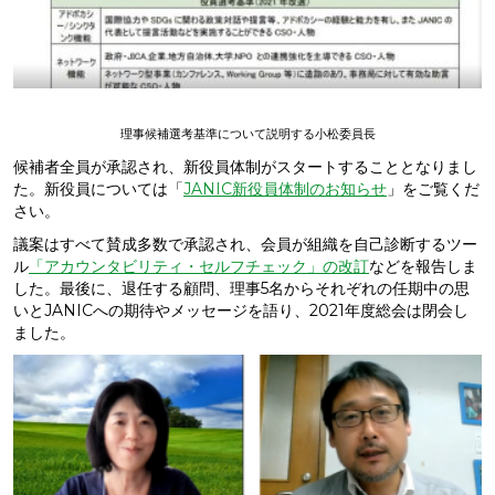
理事候補選考基準について説明する小松委員長
候補者全員が承認され、新役員体制がスタートすることとなりまし
た。新役員については「
JANIC新役員体制のお知らせ
」をご覧くだ
さい。
議案はすべて賛成多数で承認され、会員が組織を自己診断するツー
ル
「アカウンタビリティ・セルフチェック」の改訂
などを報告しま
した。最後に、退任する顧問、理事5名からそれぞれの任期中の思
いとJANICへの期待やメッセージを語り、2021年度総会は閉会し
ました。