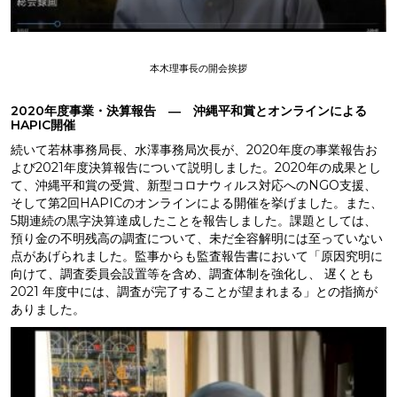
本木理事長の開会挨拶
2020年度事業・決算報告 ― 沖縄平和賞とオンラインによる
HAPIC開催
続いて若林事務局長、水澤事務局次長が、2020年度の事業報告お
よび2021年度決算報告について説明しました。2020年の成果とし
て、沖縄平和賞の受賞、新型コロナウィルス対応へのNGO支援、
そして第2回HAPICのオンラインによる開催を挙げました。また、
5期連続の黒字決算達成したことを報告しました。
課題としては、
預り金の不明残高の調査について、未だ全容解明には至っていない
点があげられました。監事からも監査報告書において「原因究明に
向けて、調査委員会設置等を含め、調査体制を強化し、 遅くとも
2021 年度中には、調査が完了することが望まれまる」との指摘が
ありました。