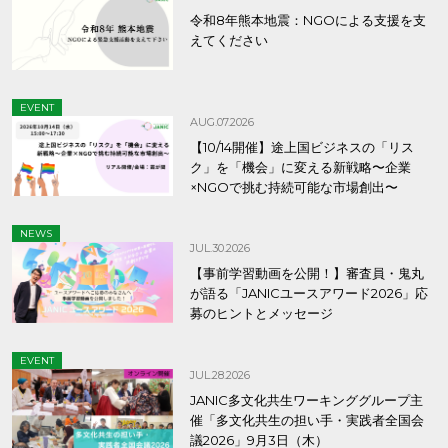
令和8年熊本地震：NGOによる支援を支
えてください
EVENT
AUG.07.2026
【10/14開催】途上国ビジネスの「リス
ク」を「機会」に変える新戦略〜企業
×NGOで挑む持続可能な市場創出〜
NEWS
JUL.30.2026
【事前学習動画を公開！】審査員・鬼丸
が語る「JANICユースアワード2026」応
募のヒントとメッセージ
EVENT
JUL.28.2026
JANIC多文化共生ワーキンググループ主
催「多文化共生の担い手・実践者全国会
議2026」9月3日（木）