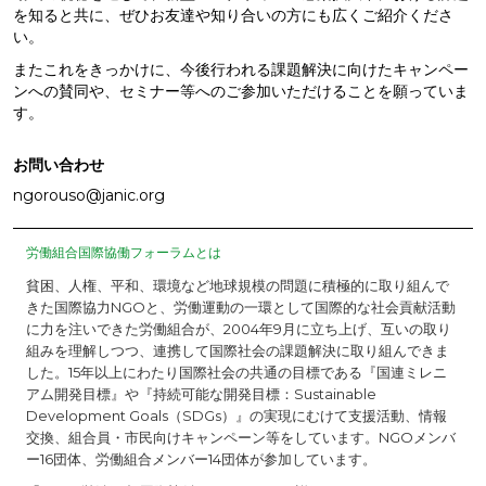
を知ると共に、ぜひお友達や知り合いの方にも広くご紹介くださ
い。
またこれをきっかけに、今後行われる課題解決に向けたキャンペー
ンへの賛同や、セミナー等へのご参加いただけることを願っていま
す。
お問い合わせ
ngorouso@janic.org
労働組合国際協働フォーラムとは
貧困、人権、平和、環境など地球規模の問題に積極的に取り組んで
きた国際協力NGOと、労働運動の一環として国際的な社会貢献活動
に力を注いできた労働組合が、2004年9月に立ち上げ、互いの取り
組みを理解しつつ、連携して国際社会の課題解決に取り組んできま
した。15年以上にわたり国際社会の共通の目標である『国連ミレニ
アム開発目標』や『持続可能な開発目標：Sustainable
Development Goals（SDGs）』の実現にむけて支援活動、情報
交換、組合員・市民向けキャンペーン等をしています。NGOメンバ
ー16団体、労働組合メンバー14団体が参加しています。