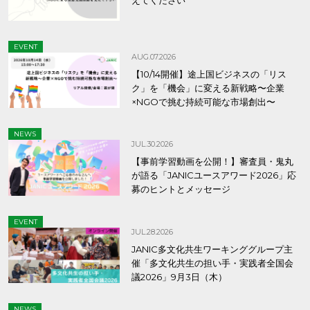
えてください
EVENT
AUG.07.2026
【10/14開催】途上国ビジネスの「リス
ク」を「機会」に変える新戦略〜企業
×NGOで挑む持続可能な市場創出〜
NEWS
JUL.30.2026
【事前学習動画を公開！】審査員・鬼丸
が語る「JANICユースアワード2026」応
募のヒントとメッセージ
EVENT
JUL.28.2026
JANIC多文化共生ワーキンググループ主
催「多文化共生の担い手・実践者全国会
議2026」9月3日（木）
NEWS