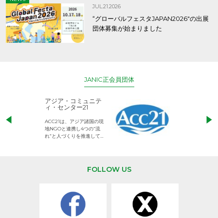
JUL.21.2026
“グローバルフェスタJAPAN2026″の出展
団体募集が始まりました
JANIC正会員団体
アジア・コミュニテ
ACE (エース)
ィ・センター21
児童労働のない、
ACC21は、アジア諸国の現
権利が守られた世
地NGOと連携し4つの“流
して活動するNG
れ”と人づくりを推進してい
ます。
FOLLOW US