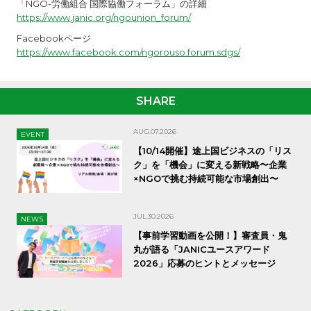
「NGO-労働組合 国際協働フォーラム」の詳細
https://www.janic.org/ngounion_forum/
Facebookページ
https://www.facebook.com/ngorouso.forum.sdgs/
SHARE
AUG.07.2026
EVENT
【10/14開催】途上国ビジネスの「リス
ク」を「機会」に変える新戦略〜企業
×NGOで挑む持続可能な市場創出〜
JUL.30.2026
NEWS
【事前学習動画を公開！】審査員・鬼
丸が語る「JANICユースアワード
2026」応募のヒントとメッセージ