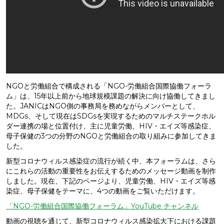
NGOと労働組合で構成される「NGO-労働組合国際協働フォーラ
ム」は、15年以上前から地球規模課題の解決に向け協働してきまし
た。JANICはNGO側の事務局を務めながらメンバーとして、
MDGs、そして現在はSDGsを実現するためのマルチステークホル
ダー連携の場と位置付け、主に児童労働、HIV・エイズ等感染症、
母子保健の3つの分野のNGOと労働組合の取り組みに参加してきま
した。
新型コロナウィルス感染症の流行が続く中、本フォーラムは、さら
にこれらの活動の重要性をお伝えするためのメッセージ動画を制作
しました。現在、下記のページより、児童労働、HIV・エイズ等感
染症、母子保健をテーマに、4つの動画をご覧いただけます。
「NGO-労働組合国際協働フォーラム」YouTube チャンネル
動画の視聴を通じて、新型コロナウィルス感染拡大下における課題