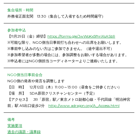
集合場所・時間
外務省正面玄関 13:30（集合して入省するため時間厳守）
参加者申込
【11月29日（金）締切】
https://forms.gle/JwWoKx5fhriXsASb9
※可能な限り、NGO側当日事前打ち合わせへの出席をお願いします。
※事前申し込みのない方はご参加できません。（途中退出不可）
※参加希望者が多数の場合には、参加調整をお願いする場合があります。
※申込者にはNGO側担当コーディネーターよりご連絡いたします。
NGO側当日事前会合
NGO側の発表や発言を調整します
【日 時】 12月12日（木）11:00～13:00（昼食をご持参ください）
【場 所】 SDA原宿クリスチャンセンター（予定）
【アクセス】 JR「原宿」駅／東京メトロ副都心線・千代田線「明治神宮
前」駅 A5出口徒歩2分
http://www.adrajpn.org/A_Access.html
備考
実施要項
過去の議題・議事録