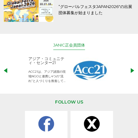
“グローバルフェスタJAPAN2026″の出展
団体募集が始まりました
JANIC正会員団体
アジア・コミュニテ
ACE (エース)
ィ・センター21
児童労働のない、
ACC21は、アジア諸国の現
権利が守られた世
地NGOと連携し4つの“流
して活動するNG
れ”と人づくりを推進してい
ます。
FOLLOW US