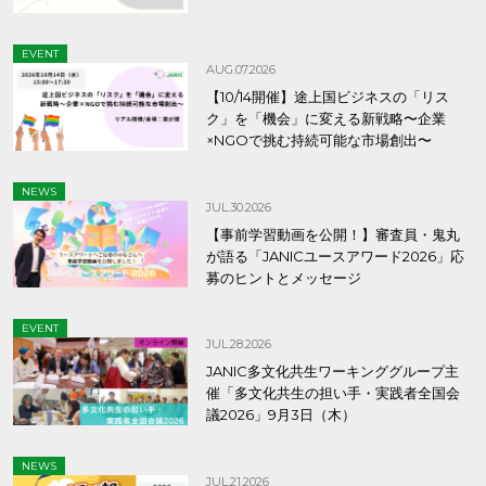
EVENT
AUG.07.2026
【10/14開催】途上国ビジネスの「リス
ク」を「機会」に変える新戦略〜企業
×NGOで挑む持続可能な市場創出〜
NEWS
JUL.30.2026
【事前学習動画を公開！】審査員・鬼丸
が語る「JANICユースアワード2026」応
募のヒントとメッセージ
EVENT
JUL.28.2026
JANIC多文化共生ワーキンググループ主
催「多文化共生の担い手・実践者全国会
議2026」9月3日（木）
NEWS
JUL.21.2026