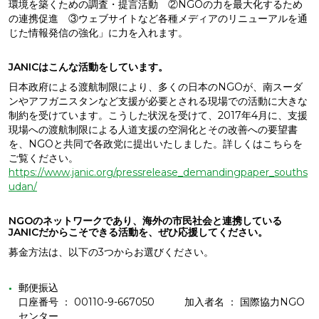
環境を築くための調査・提言活動 ②NGOの力を最大化するため
の連携促進 ③ウェブサイトなど各種メディアのリニューアルを通
じた情報発信の強化」に力を入れます。
JANICはこんな活動をしています。
日本政府による渡航制限により、多くの日本のNGOが、南スーダ
ンやアフガニスタンなど支援が必要とされる現場での活動に大きな
制約を受けています。こうした状況を受けて、2017年4月に、支援
現場への渡航制限による人道支援の空洞化とその改善への要望書
を、NGOと共同で各政党に提出いたしました。詳しくはこちらを
ご覧ください。
https://www.janic.org/pressrelease_demandingpaper_souths
udan/
NGOのネットワークであり、海外の市民社会と連携している
JANICだからこそできる活動を、ぜひ応援してください。
募金方法は、以下の3つからお選びください。
郵便振込
口座番号 ： 00110-9-667050 加入者名 ： 国際協力NGO
センター