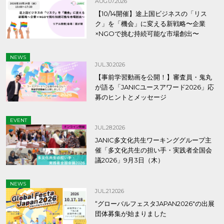
AUG.07.2026
【10/14開催】途上国ビジネスの「リス
ク」を「機会」に変える新戦略〜企業
×NGOで挑む持続可能な市場創出〜
NEWS
JUL.30.2026
【事前学習動画を公開！】審査員・鬼丸
が語る「JANICユースアワード2026」応
募のヒントとメッセージ
EVENT
JUL.28.2026
JANIC多文化共生ワーキンググループ主
催「多文化共生の担い手・実践者全国会
議2026」9月3日（木）
NEWS
JUL.21.2026
“グローバルフェスタJAPAN2026″の出展
団体募集が始まりました