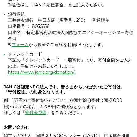
※通信欄に「JANIC応援募金」とご記入ください。
銀行振込
三井住友銀行 神田支店（店番号：219） 普通預金
口座番号 ： 8035556
口座名 ：特定非営利活動法人国際協力エヌジーオーセンター寄付
金口
※
フォーム
から募金のご連絡をお願いいたします。
クレジットカード
下記の「クレジットカード 一般寄付」より、寄付金額をご入力
の上、手続きをお願いいたします。
https://www.janic.org/donation/
JANICは認定NPO法人です。皆さまからいただいたご寄付は、
「寄付控除」の対象となります。
例）1万円のご寄付をいただくと、税額控除 [(寄付金額-2,000
円)×40%]の場合、3,200円の減税額となります。
詳しくは「
寄付金控除
」をご覧ください。
お問い合わせ
認定NPO法人 国際協力NGOセンター（JANIC） 応援募金担当