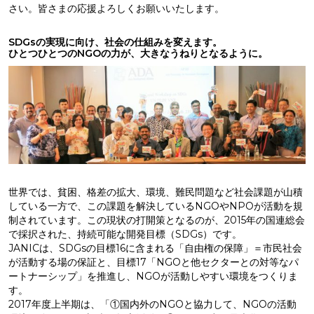
さい。皆さまの応援よろしくお願いいたします。
SDGsの実現に向け、社会の仕組みを変えます。
ひとつひとつのNGOの力が、大きなうねりとなるように。
世界では、貧困、格差の拡大、環境、難民問題など社会課題が山積
している一方で、この課題を解決しているNGOやNPOが活動を規
制されています。この現状の打開策となるのが、2015年の国連総会
で採択された、持続可能な開発目標（SDGs）です。
JANICは、SDGsの目標16に含まれる「自由権の保障」＝市民社会
が活動する場の保証と、目標17「NGOと他セクターとの対等なパ
ートナーシップ」を推進し、NGOが活動しやすい環境をつくりま
す。
2017年度上半期は、「①国内外のNGOと協力して、NGOの活動