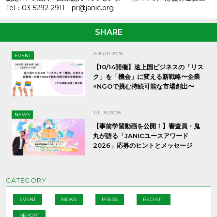
Tel：03-5292-2911 pr@janic.org
SHARE
AUG.07.2026
EVENT
【10/14開催】途上国ビジネスの「リス
ク」を「機会」に変える新戦略〜企業
×NGOで挑む持続可能な市場創出〜
JUL.30.2026
NEWS
【事前学習動画を公開！】審査員・鬼
丸が語る「JANICユースアワード
2026」応募のヒントとメッセージ
CATEGORY
EVENT
NEWS
PRESS
RECRUIT
REPORT