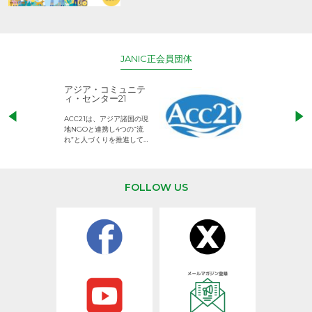
JANIC正会員団体
アジア・コミュニテ
ACE (エース)
ィ・センター21
児童労働のない、
ACC21は、アジア諸国の現
権利が守られた世
地NGOと連携し4つの“流
して活動するNG
れ”と人づくりを推進してい
ます。
FOLLOW US