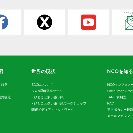
容
世界の現状
NGOを知る
・啓発
SDGsについて
NGOインフォメ
SDGs理解促進ツール
Social map Pro
織力強化
−
ひとこと多い張り紙
JANIC資料室
−
ひとこと多い張り紙ワークショップ
FAQ
関連メディア・ネットワーク
アドボカシー最
メールマガジン