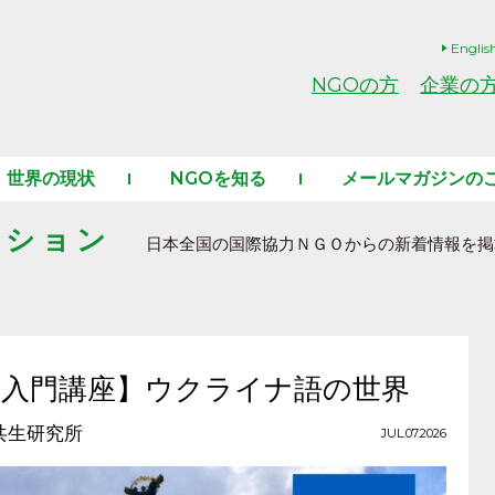
Englis
NGOの方
企業の
世界の現状
NGOを知る
メールマガジンの
ーション
日本全国の国際協力ＮＧＯからの新着情報を掲
ン入門講座】ウクライナ語の世界
共生研究所
JUL.07.2026