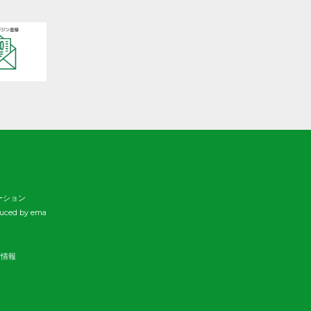
ます。
ーション
duced by ema
新情報