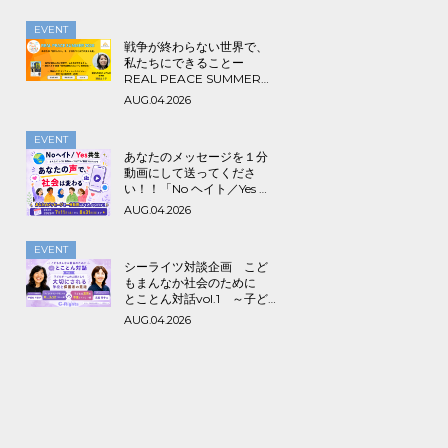
EVENT
戦争が終わらない世界で、
私たちにできることー
REAL PEACE SUMMER
2026
AUG.04.2026
EVENT
あなたのメッセージを１分
動画にして送ってくださ
い！！「No ヘイト／Yes 共
生～みんなでつくる海外ル
AUG.04.2026
ーツ＆アライ動画プロジェ
クト」
EVENT
シーライツ対談企画 こど
もまんなか社会のために
とことん対話vol.1 ～子ど
もが一人の人間として大切
AUG.04.2026
にされる学校と保護者の意
識～