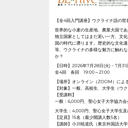
【全4回入門講座】ウクライナ語の世
世界的な小麦の生産地、農業大国であ
独立国家としてはまだ若い一方、文化
国の時代に遡ります。歴史的な文化遺
等、ウクライナの多様な魅力に触れな
か？
【日時】2026年7月28日(火)・7月31日
全4回 各回 19:00～21:00
【場所】オンライン（ZOOM）によ
【対象】一般、高校生、大学生（ウク
【受講料】
一般：6,000円、聖心女子大学協力会会
大学生：4,000円、聖心女子大学生及び
【定員】15名（最少開講人数5名）
【講師】小川暁道氏（東京外国語大学