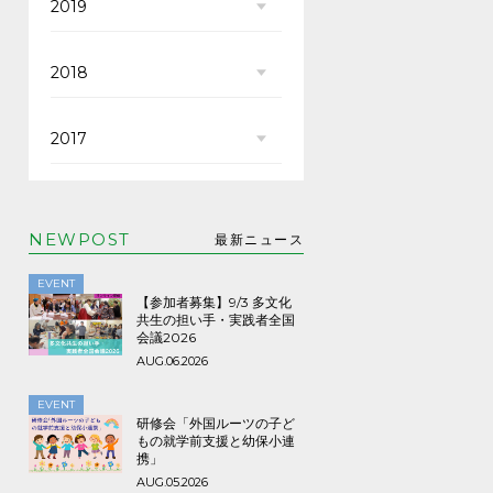
2019
2018
2017
NEWPOST
最新ニュース
EVENT
【参加者募集】9/3 多文化
共生の担い手・実践者全国
会議2026
AUG.06.2026
EVENT
研修会「外国ルーツの子ど
もの就学前支援と幼保小連
携」
AUG.05.2026