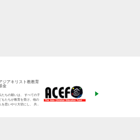
アジアキリスト教教育
ADRA Japan
基金
「ひとつの命から世
私たちの願いは、 すべての子
る」をモットーに、
どもたちが教育を受け、他の
りに寄り添った支援
人を思いやり大切にし、 共に
す
生きる平和な世界を作り出し
ていく大人に成長することで
す。
日本をふくめアジアの人々と
共に生きる世界をつくりだし
ていくために、 子どもたちの
教育と学びの場を支えていき