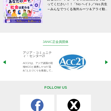
ってください！！「No ヘイト／Yes 共生
～みんなでつくる海外ルーツ＆アライ動
画プロジェクト」
JANIC正会員団体
アジア・コミュニテ
ACE (エース)
ィ・センター21
児童労働のない、
ACC21は、アジア諸国の現
権利が守られた世
地NGOと連携し4つの“流
して活動するNG
れ”と人づくりを推進してい
ます。
FOLLOW US