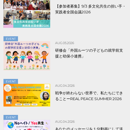
【参加者募集】9/3 多文化共生の担い手・
実践者全国会議2026
EVENT
AUG.05.2026
研修会「外国ルーツの子どもの就学前支
援と幼保小連携」
EVENT
AUG.04.2026
戦争が終わらない世界で、私たちにでき
ることーREAL PEACE SUMMER 2026
EVENT
AUG.04.2026
あなたのメッセージを１分動画にして送