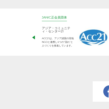
JANIC正会員団体
アジア・コミュニテ
ィ・センター21
ACC21は、アジア諸国の現地
NGOと連携し4つの“流れ”と
人づくりを推進しています。