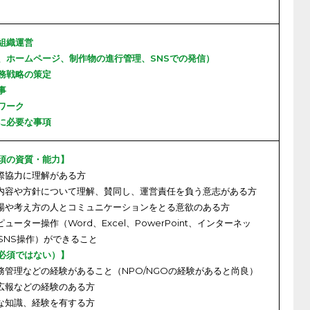
の組織運営
誌、ホームページ、制作物の進行管理、SNSでの発信）
財務戦略の策定
事
トワーク
営に必要な事項
須の資質・能力】
国際協力に理解がある方
活動内容や方針について理解、賛同し、運営責任を負う意志がある方
な立場や考え方の人とコミュニケーションをとる意欲のある方
ピューター操作（Word、Excel、PowerPoint、インターネッ
SNS操作）ができること
必須ではない）】
財務管理などの経験があること（NPO/NGOの経験があると尚良）
・広報などの経験のある方
的な知識、経験を有する方