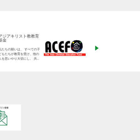
アジアキリスト教教育
ADRA Japan
基金
「ひとつの命から世
私たちの願いは、 すべての子
る」をモットーに、
どもたちが教育を受け、他の
りに寄り添った支援
人を思いやり大切にし、 共に
す
生きる平和な世界を作り出し
ていく大人に成長することで
す。
日本をふくめアジアの人々と
共に生きる世界をつくりだし
ていくために、 子どもたちの
教育と学びの場を支えていき
ます。