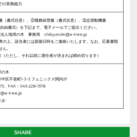
語での実務能力
書（書式任意）、②職務経歴書（書式任意）、③志望動機書
、自由書式）を下記まで、電子メールでご提出ください。
人地球の木 事務局 chikyunoki@e-tree.jp
考の上、該当者には面接日時をご連絡いたします。なお、応募書類
せん。
7月末（ただし、それ以前に適任者が決まれば締め切ります）
球の木
浜市中区不老町1-3-3 フェニックス関内2F
75、FAX：045-228-1578
@e-tree.jp
.jp
SHARE