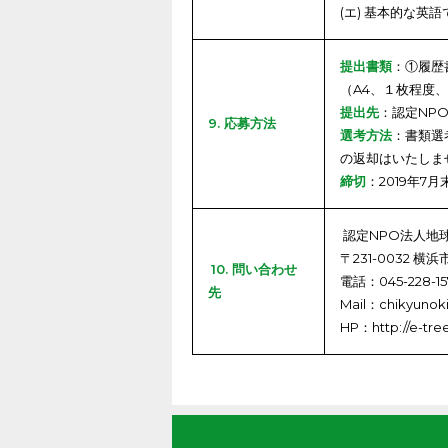
(エ) 基本的な英
提出書類
：①履歴
（A4、１枚程度
提出先
：認定NPO法
9. 応募方法
選考方法
：書類選
の返却はいたしま
締切
：2019年
認定NPO法人地
〒231-0032 横
10. 問い合わせ
電話：045-228-15
先
Mail：chikyunoki
HP：http://e-tree