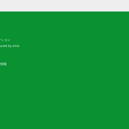
ーション
duced by ema
新情報