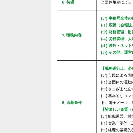
6. 待遇
当団体規定による
(ア) 事務局全体
(イ) 広報（会報
(ウ) 財務管理、
7. 職務内容
(エ) 労務管理、人
(オ) 渉外・ネッ
(カ) その他、運
【職務遂行上、必
(ア) 市民による
(イ) 当団体の
(ウ) さまざま
(エ) 基本的なコン
8. 応募条件
ト、電子メール、
【望ましい資質（
(ア) 組織運営、
(イ) 営業・渉外
(ウ) 経理の基礎