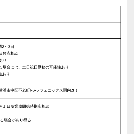
週2～3日
日数応相談
あり
る場合には、土日祝日勤務の可能性あり
性あり
浜市中区不老町1-3-3 フェニックス関内2F）
3月31日※業務開始時期応相談
する場合があり得る