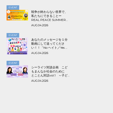
EVENT
戦争が終わらない世界で、
私たちにできることー
REAL PEACE SUMMER
2026
AUG.04.2026
EVENT
あなたのメッセージを１分
動画にして送ってくださ
い！！「No ヘイト／Yes 共
生～みんなでつくる海外ル
AUG.04.2026
ーツ＆アライ動画プロジェ
クト」
EVENT
シーライツ対談企画 こど
もまんなか社会のために
とことん対話vol.1 ～子ど
もが一人の人間として大切
AUG.04.2026
にされる学校と保護者の意
識～