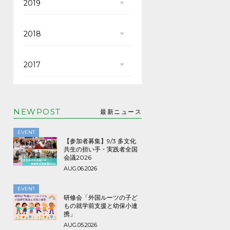
2019
2018
2017
NEWPOST
最新ニュース
EVENT
【参加者募集】9/3 多文化
共生の担い手・実践者全国
会議2026
AUG.06.2026
EVENT
研修会「外国ルーツの子ど
もの就学前支援と幼保小連
携」
AUG.05.2026