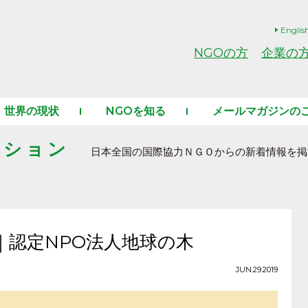
Englis
NGOの方
企業の
世界の現状
NGOを知る
メールマガジンの
ーション
日本全国の国際協力ＮＧＯからの新着情報を掲
｜認定NPO法人地球の木
JUN.29.2019