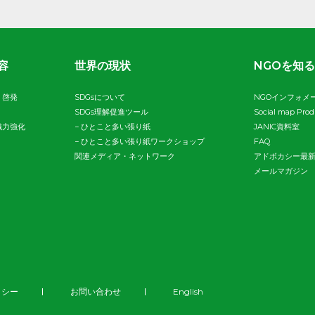
容
世界の現状
NGOを知る
・啓発
SDGsについて
NGOインフォメ
SDGs理解促進ツール
Social map Pro
織力強化
−
ひとこと多い張り紙
JANIC資料室
−
ひとこと多い張り紙ワークショップ
FAQ
関連メディア・ネットワーク
アドボカシー最
メールマガジン
リシー
お問い合わせ
English