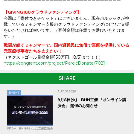
ーーーーーーーーーーーーーーーーーーーーーーーーーーーー
【GIVING100クラウドファンディング】
今回は「寄付つきチケット」はございません。現在パルシックが挑
戦しているミャンマー支援のクラウドファンディングにぜひご支援
をいただければ幸いです。（寄付金額は任意でお選びいただけま
す。）
戦闘が続くミャンマーで、国内避難民に無償で医療を提供している
元医療従事者たちを支えたい！
（ネクストゴール目標金額150万円、8/31まで！！）
https://congrant.com/project/ParcicDonate/7021
SHARE
AUG.07.2026
EVENT
9月8日(火) BHN主催 「オンライン講
演会」 開催のお知らせ
FROM | BHNテレコム支援協議会