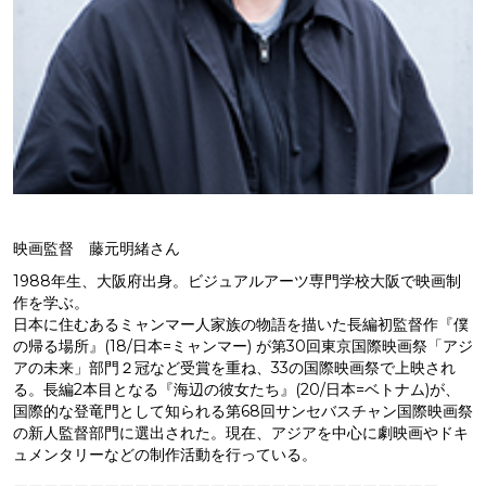
映画監督 藤元明緒さん
1988年生、大阪府出身。ビジュアルアーツ専門学校大阪で映画制
作を学ぶ。
日本に住むあるミャンマー人家族の物語を描いた長編初監督作『僕
の帰る場所』(18/日本=ミャンマー) が第30回東京国際映画祭「アジ
アの未来」部門２冠など受賞を重ね、33の国際映画祭で上映され
る。長編2本目となる『海辺の彼女たち』(20/日本=ベトナム)が、
国際的な登竜門として知られる第68回サンセバスチャン国際映画祭
の新人監督部門に選出された。現在、アジアを中心に劇映画やドキ
ュメンタリーなどの制作活動を行っている。