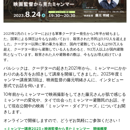
2021年2月のミャンマーにおける軍事クーデター発生から2年半が経ちまし
た。国軍による弾圧は今もなお続いており、殺害された市民は3,912人を超えま
した。クーデター以降に軍の暴力を避け、国内で避難している人は159万人を
超え、クーデター前から避難している人も含めると、192万人以上が国内避難
民となっています。殺害された人や避難者の数は、今もなお増え続けていま
す。
パルシックは、クーデターの起きた2021年から、ミャンマーにかか
わりのある方をお招きして講座を開催してきました。2023年度ミ
ャンマー講座第3回は、映画監督の藤元明緒さんに、インタビュー
形式でお話を伺います。
10年前からミャンマーで映画撮影をしてきた藤元さんが肌で感じる
ミャンマーの変化や、タイで出会ったミャンマー避難民のお話、そ
して現在公開中の映画「ミャンマー・ダイアリーズ」についてお聞
きします。
オンラインで開催しますので、どうぞお気軽にご参加ください！
＜ミャンマー講座2023＞映画監督から見たミャンマー 開催概要