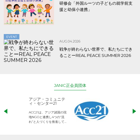
研修会「外国ルーツの子どもの就学前支
援と幼保小連携」
EVENT
AUG.04.2026
戦争が終わらない世界で、私たちにでき
ることーREAL PEACE SUMMER 2026
JANIC正会員団体
アジア・コミュニテ
ACE (エース)
ィ・センター21
児童労働のない、
ACC21は、アジア諸国の現
権利が守られた世
地NGOと連携し4つの“流
して活動するNG
れ”と人づくりを推進してい
ます。