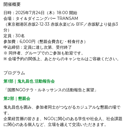
開催概要
日時：2025年7月24日（木）18:00 開始
会場：タイ＆ダイニングバー TRANSAM
（東京都港区赤坂2-12-33 赤坂永楽ビル B1F／赤坂駅より徒歩3
分）
定員：30名
参加費：6,000円（懇親会費含む・軽食付き）
申込締切：定員に達し次第、受付終了
※ 同伴者、グループでのご参加も歓迎です。
※ 会場予約の関係上、あとからのキャンセルはご容赦ください。
プログラム
第1部｜鬼丸昌也 活動報告会
「国際NGOテラ・ルネッサンスの活動報告と展望」
第2部｜懇親会
鬼丸昌也を囲み、参加者同士がつながるカジュアルな懇親の場で
す。
企業経営層の皆さま、NGOに関心のある学生や社会人、社会課題
に関心のある個人など、立場を越えて交流いただきます。