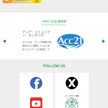
JANIC正会員団体
アジア・コミュニテ
ACE (エース)
ィ・センター21
児童労働のない、
ACC21は、アジア諸国の現
権利が守られた世
地NGOと連携し4つの“流
して活動するNG
れ”と人づくりを推進してい
ます。
FOLLOW US