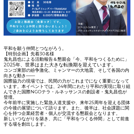
平和を願う仲間とつながろう。
【特別企画】先着30名様
鬼丸昌也による活動報告＆懇親会「今、平和をつくるために」
2025年、世界はまた大きな転換期を迎えています。
コンゴ東部の紛争激化、ミャンマーの大地震、そして各国の内
向きな動き——
国際協力の現場では、民間の力がこれまでになく重要になって
います。本イベントでは、24年間にわたり平和の実現に取り組
んできた国際NGOテラ・ルネッサンスの創設者・鬼丸昌也が
登壇。
今年前半に実施した緊急人道支援や、来年25周年を迎える団体
の今後の展望について語ります。また、後半は、社会課題に関
心を持つ企業経営者・個人が交流する懇親会となります。
新しいつながりを築き、共に「平和をつくる仲間」として前進
する場を創出します。