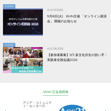
EVENT
AUG.07.2026
9月8日(火) BHN主催 「オンライン講演
会」 開催のお知らせ
EVENT
AUG.06.2026
【参加者募集】9/3 多文化共生の担い手・
実践者全国会議2026
JANIC正会員団体
アジア・コミュニテ
ACE (エース)
ィ・センター21
児童労働のない、