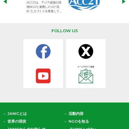
ACC21は、アジア諸国の現
権利が守られた世
地NGOと連携し4つの“流
して活動するNG
れ”と人づくりを推進してい
ます。
FOLLOW US
JANICとは
活動内容
世界の現状
NGOを知る