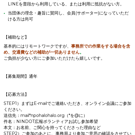
LINEを普段から利用している、または利用に抵抗がない方。
当団体の理念・趣旨に賛同し、会員(サポーター)になっていただ
ける方は尚可
【補助など】
基本的にはリモートワークですが、
事務所での作業をする場合を含
め、交通費などの補助が一切ありません
。
ご負担が少ない方にご参加いただけたら嬉しいです。
【募集期間】通年
【応募方法】
STEP1）まずはE-mailでご連絡いただき、オンライン会議にご参加
ください。
送信先：mail*npohalohalo.org（*を@に）
件名：NINDOT広報ボランティアお試し参加希望
本文：お名前、ご関心を持ってくださった理由など
STEP2）ご参加のあとに、事務局より参加ご意思の確認をさせてい