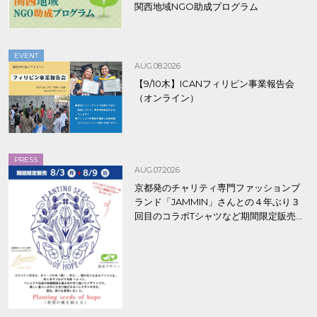
関西地域NGO助成プログラム
EVENT
AUG.08.2026
【9/10木】ICANフィリピン事業報告会
（オンライン）
PRESS
AUG.07.2026
京都発のチャリティ専門ファッションブ
ランド「JAMMIN」さんとの４年ぶり３
回目のコラボTシャツなど期間限定販売、
8/9まで！