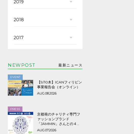
2019
2018
2017
NEWPOST
最新ニュース
EVENT
【9/10木】ICANフィリピン
事業報告会（オンライン）
AUG.08.2026
PRESS
京都発のチャリティ専門フ
ァッションブランド
「JAMMIN」さんとの４年
ぶり３回目のコラボTシャツ
AUG.07.2026
など期間限定販売、8/9ま