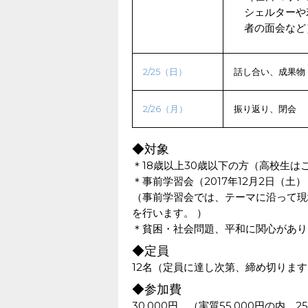
シェルターや
者の面会など
2/25（日）
話し合い、成果物
2/26（月）
振り返り、閉会
◆対象
＊18歳以上30歳以下の方（高校生は
＊事前学習会（2017年12月2日（
（事前学習会では、テーマに沿って現
を行います。 ）
＊貧困・社会問題、平和に関心があり
◆定員
12名（定員に達し次第、締め切りま
◆参加費
30,000円 （実質55,000円の内、