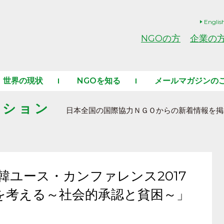
Englis
NGOの方
企業の
世界の現状
NGOを知る
メールマガジンの
ーション
日本全国の国際協力ＮＧＯからの新着情報を掲
)「日韓ユース・カンファレンス2017
を考える～社会的承認と貧困～」