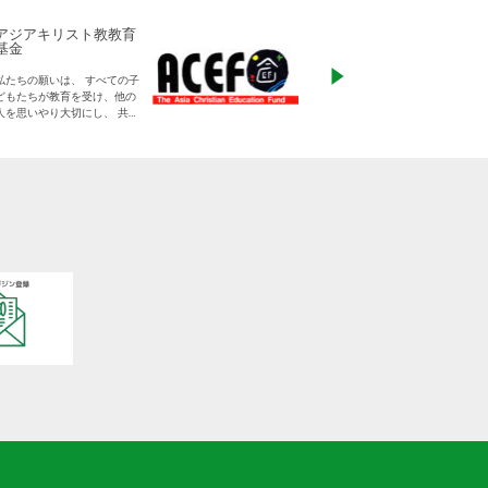
アジアキリスト教教育
ADRA Japan
基金
「ひとつの命から世
私たちの願いは、 すべての子
る」をモットーに、
どもたちが教育を受け、他の
りに寄り添った支援
人を思いやり大切にし、 共に
す
生きる平和な世界を作り出し
ていく大人に成長することで
す。
日本をふくめアジアの人々と
共に生きる世界をつくりだし
ていくために、 子どもたちの
教育と学びの場を支えていき
ます。