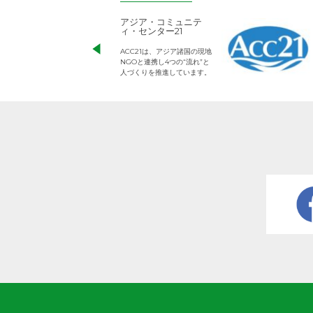
アジア・コミュニテ
ィ・センター21
ACC21は、アジア諸国の現地
NGOと連携し4つの“流れ”と
人づくりを推進しています。