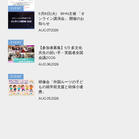
で！
EVENT
9月8日(火) BHN主催 「オ
ンライン講演会」 開催のお
知らせ
AUG.07.2026
EVENT
【参加者募集】9/3 多文化
共生の担い手・実践者全国
会議2026
AUG.06.2026
EVENT
研修会「外国ルーツの子ど
もの就学前支援と幼保小連
携」
AUG.05.2026