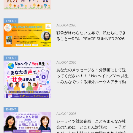
EVENT
AUG.04.2026
戦争が終わらない世界で、私たちにでき
ることーREAL PEACE SUMMER 2026
EVENT
AUG.04.2026
あなたのメッセージを１分動画にして送
ってください！！「No ヘイト／Yes 共生
～みんなでつくる海外ルーツ＆アライ動
画プロジェクト」
EVENT
AUG.04.2026
シーライツ対談企画 こどもまんなか社
会のために とことん対話vol.1 ～子ど