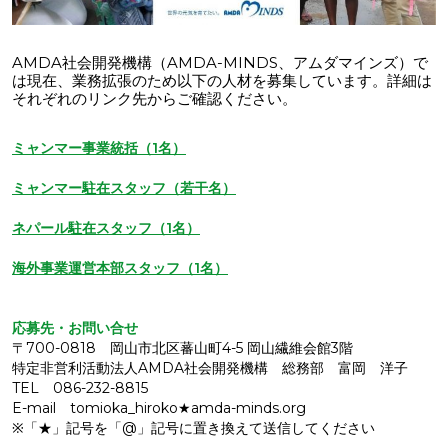
AMDA社会開発機構（AMDA-MINDS、アムダマインズ）で
は現在、業務拡張のため以下の人材を募集しています。詳細は
それぞれのリンク先からご確認ください。
ミャンマー事業統括（1名）
ミャンマー駐在スタッフ（若干名）
ネパール駐在スタッフ（1名）
海外事業運営本部スタッフ（1名）
応募先・お問い合せ
〒700-0818 岡山市北区蕃山町4-5 岡山繊維会館3階
特定非営利活動法人AMDA社会開発機構 総務部 富岡 洋子
TEL 086-232-8815
E-mail tomioka_hiroko★amda-minds.org
※「★」記号を「@」記号に置き換えて送信してください