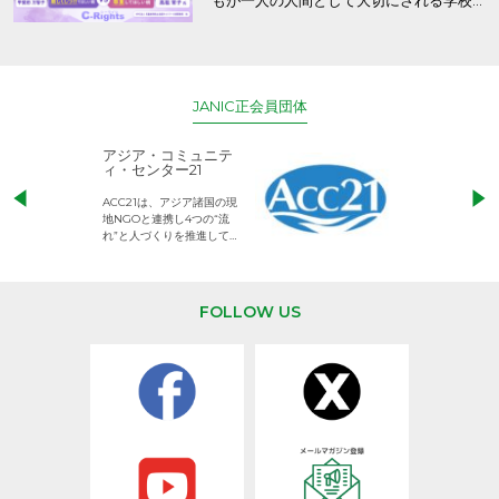
もが一人の人間として大切にされる学校
と保護者の意識～
JANIC正会員団体
アジア・コミュニテ
ACE (エース)
ィ・センター21
児童労働のない、
ACC21は、アジア諸国の現
権利が守られた世
地NGOと連携し4つの“流
して活動するNG
れ”と人づくりを推進してい
ます。
FOLLOW US