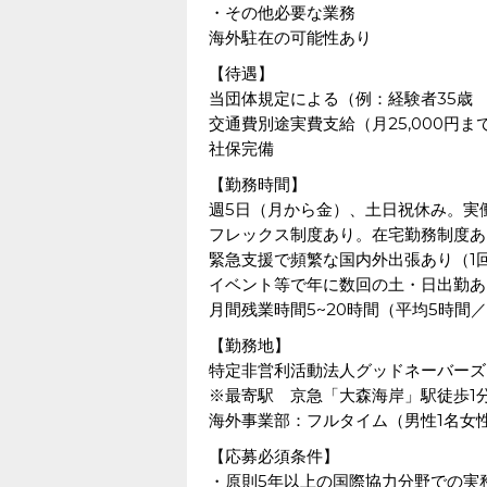
・その他必要な業務
海外駐在の可能性あり
【待遇】
当団体規定による（例：経験者35歳
交通費別途実費支給（月25,000円ま
社保完備
【勤務時間】
週5日（月から金）、土日祝休み。実
フレックス制度あり。在宅勤務制度あ
緊急支援で頻繁な国内外出張あり（1
イベント等で年に数回の土・日出勤あ
月間残業時間5~20時間（平均5時間
【勤務地】
特定非営利活動法人グッドネーバーズ
※最寄駅 京急「大森海岸」駅徒歩1
海外事業部：フルタイム（男性1名女性
【応募必須条件】
・原則5年以上の国際協力分野での実