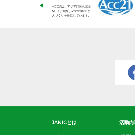
ACC21は、アジア諸国の現地
NGOと連携し4つの“流れ”と
人づくりを推進しています。
JANICとは
活動内