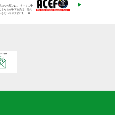
「ひとつの命から世
私たちの願いは、 すべての子
る」をモットーに、
どもたちが教育を受け、他の
りに寄り添った支援
人を思いやり大切にし、 共に
す
生きる平和な世界を作り出し
ていく大人に成長することで
す。
日本をふくめアジアの人々と
共に生きる世界をつくりだし
ていくために、 子どもたちの
教育と学びの場を支えていき
ます。