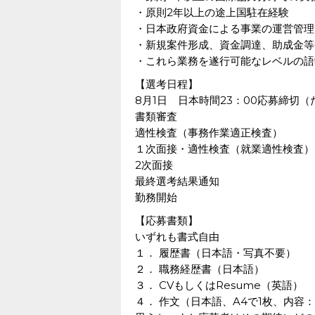
・原則2年以上の途上国駐在経験
・日本政府資金による事業の運営管理
・新規案件形成、資金調達、助成金等
・これら業務を遂行可能なレベルの語
【選考日程】
8月1日 日本時間23：00応募締切
書類審査
適性検査（事務作業適正検査）
１次面接・適性検査（就業適性検査）
2次面接
最終選考結果通知
勤務開始
【応募書類】
いずれも書式自由
１． 履歴書（日本語・写真不要）
２． 職務経歴書（日本語）
３． CVもしくはResume（英語）
４． 作文（日本語、A4で1枚、内