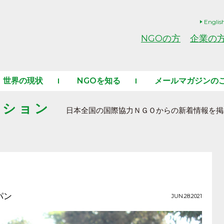
Englis
NGOの方
企業の
世界の現状
NGOを知る
メールマガジンの
ーション
日本全国の国際協力ＮＧＯからの新着情報を掲
パン
JUN.28.2021