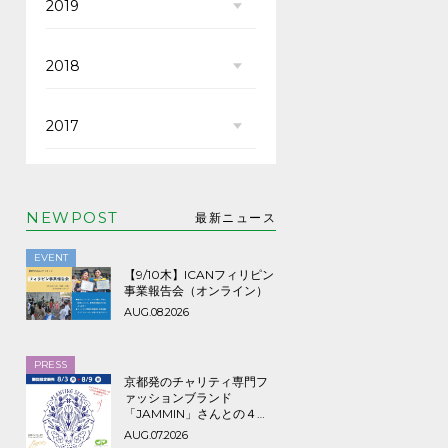
2019
2018
2017
NEWPOST
最新ニュース
EVENT
【9/10木】ICANフィリピン
事業報告会（オンライン）
AUG.08.2026
PRESS
京都発のチャリティ専門フ
ァッションブランド
「JAMMIN」さんとの４年
ぶり３回目のコラボTシャツ
AUG.07.2026
など期間限定販売、8/9ま