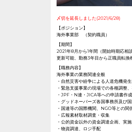
〆切を延長しました(2021/6/28)
【ポジション】
海外事業部 （契約職員）
【期間】
2021年8月から1年間（開始時期応
更新可能、勤務3年目から正職員転換
【職務内容】
海外事業の業務関連全般
・自然災害や紛争による人道危機発生
・緊急支援事業の現場での各種調整、
・JPF・N連・JICA等への申請書
・グッドネーバーズ各国事務所及び国
・国連等の国際機関、NGO等との関
・広報素材取材調査・収集
・公的資金以外の資金調達企画、実施
・物資調達、ロジ手配