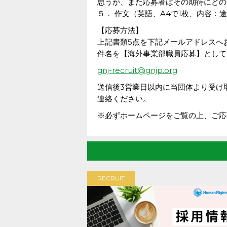
思うか、また応募者はその期待にどの
５． 作文（英語、A4で1枚、内容
【応募方法】
上記書類5点を下記メールアドレスへ
件名を【海外事業部職員応募】として
gnj-recruit@gnjp.org
送信後3営業日以内に当団体より受け
連絡ください。
※必ずホームページをご覧の上、ご応
RECRUIT