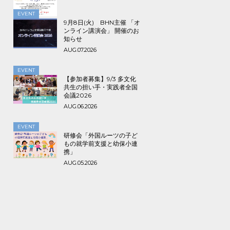
で！
EVENT
9月8日(火) BHN主催 「オ
ンライン講演会」 開催のお
知らせ
AUG.07.2026
EVENT
【参加者募集】9/3 多文化
共生の担い手・実践者全国
会議2026
AUG.06.2026
EVENT
研修会「外国ルーツの子ど
もの就学前支援と幼保小連
携」
AUG.05.2026