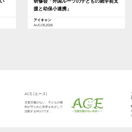
担い
研修会「外国ルーツの子どもの就学前支
援と幼保小連携」
アイキャン
AUG.05.2026
ACE (エース)
児童労働のない、子どもの権
利が守られた世界をめざして
活動するNGOです。