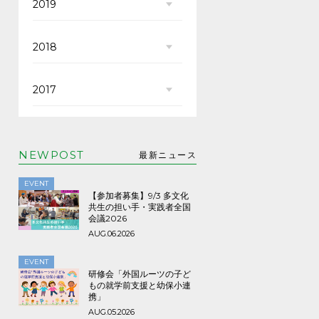
2019
2018
2017
NEWPOST
最新ニュース
EVENT
【参加者募集】9/3 多文化
共生の担い手・実践者全国
会議2026
AUG.06.2026
EVENT
研修会「外国ルーツの子ど
もの就学前支援と幼保小連
携」
AUG.05.2026