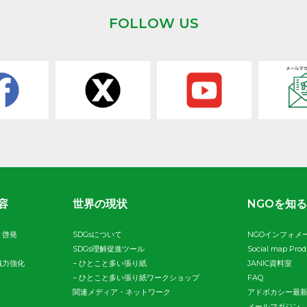
FOLLOW US
容
世界の現状
NGOを知る
・啓発
SDGsについて
NGOインフォメ
SDGs理解促進ツール
Social map Pro
織力強化
−
ひとこと多い張り紙
JANIC資料室
−
ひとこと多い張り紙ワークショップ
FAQ
関連メディア・ネットワーク
アドボカシー最
メールマガジン