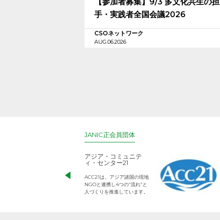
【参加者募集】9/3 多文化共生の
手・実践者全国会議2026
CSOネットワーク
AUG.06.2026
JANIC正会員団体
アジア・コミュニテ
ィ・センター21
ACC21は、アジア諸国の現地
NGOと連携し4つの“流れ”と
人づくりを推進しています。