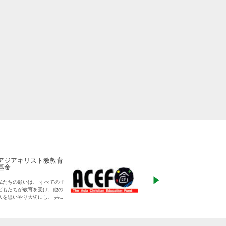
アジアキリスト教教育
ADRA Japan
基金
「ひとつの命から世
私たちの願いは、 すべての子
る」をモットーに、
どもたちが教育を受け、他の
りに寄り添った支援
人を思いやり大切にし、 共に
す
生きる平和な世界を作り出し
ていく大人に成長することで
す。