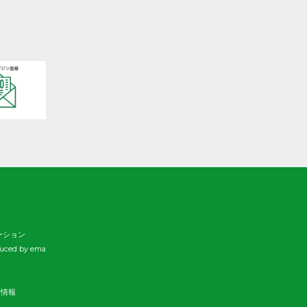
日本をふくめアジアの人々と
共に生きる世界をつくりだし
ていくために、 子どもたちの
教育と学びの場を支えていき
ます。
ーション
duced by ema
新情報