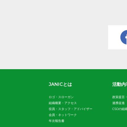
JANICとは
活動内
ロゴ・スローガン
政策提言
組織概要・アクセス
連携促進
役員・スタッフ・アドバイザー
CSOの組
会員・ネットワーク
年次報告書