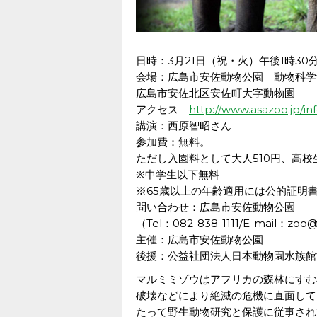
日時：3月21日（祝・火）午後1時30分
会場：広島市安佐動物公園 動物科学
広島市安佐北区安佐町大字動物園
アクセス
http://www.asazoo.jp/in
講演：西原智昭さん
参加費：無料。
ただし入園料として大人510円、高校
※中学生以下無料
※65歳以上の年齢適用には公的証明
問い合わせ：広島市安佐動物公園
（Tel：082-838-1111/E-mail：zoo
主催：広島市安佐動物公園
後援：公益社団法人日本動物園水族館
マルミミゾウはアフリカの森林にすむ
破壊などにより絶滅の危機に直面して
たって野生動物研究と保護に従事され