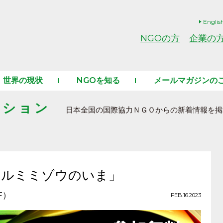
Englis
NGOの方
企業の
世界の現状
NGOを知る
メールマガジンの
ーション
日本全国の国際協力ＮＧＯからの新着情報を掲
のマルミミゾウのいま」
F）
FEB.16.2023