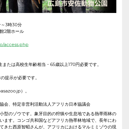
～3時30分
館2階ホール
fo/access.php
生または高校生年齢相当・65歳以上170円必要です。
書の提示が必要です。
@asazoo.jp）。
協会、特定非営利活動法人アフリカ日本協議会
小型のゾウです。象牙目的の狩猟や生息地である熱帯雨林の
います。コンゴ共和国などアフリカ熱帯林地域で、長年にわ
てきた西原智昭さんが、アフリカにおけるマルミミゾウの現