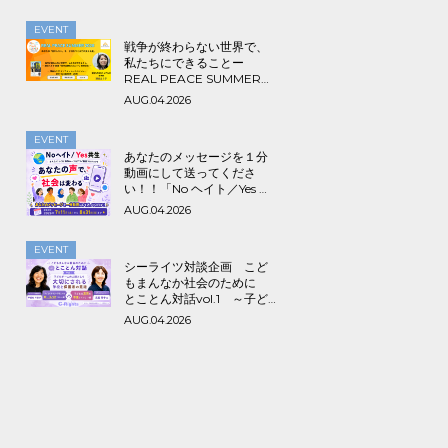
EVENT
戦争が終わらない世界で、
私たちにできることー
REAL PEACE SUMMER
2026
AUG.04.2026
EVENT
あなたのメッセージを１分
動画にして送ってくださ
い！！「No ヘイト／Yes 共
生～みんなでつくる海外ル
AUG.04.2026
ーツ＆アライ動画プロジェ
クト」
EVENT
シーライツ対談企画 こど
もまんなか社会のために
とことん対話vol.1 ～子ど
もが一人の人間として大切
AUG.04.2026
にされる学校と保護者の意
識～