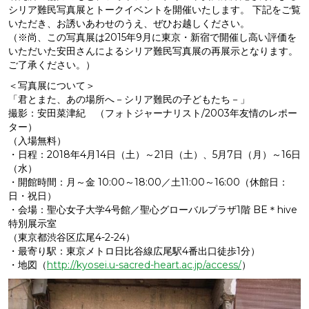
シリア難民写真展とトークイベントを開催いたします。 下記をご覧
いただき、お誘いあわせのうえ、ぜひお越しください。
（※尚、この写真展は2015年9月に東京・新宿で開催し高い評価を
いただいた安田さんによるシリア難民写真展の再展示となります。
ご了承ください。）
＜写真展について＞
「君とまた、あの場所へ－シリア難民の子どもたち－」
撮影：安田菜津紀 （フォトジャーナリスト/2003年友情のレポー
ター）
（入場無料）
・日程：2018年4月14日（土）～21日（土）、5月7日（月）～16日
（水）
・開館時間：月～金 10:00～18:00／土11:00～16:00（休館日：
日・祝日）
・会場：聖心女子大学4号館／聖心グローバルプラザ1階 BE＊hive
特別展示室
（東京都渋谷区広尾4-2-24）
・最寄り駅：東京メトロ日比谷線広尾駅4番出口徒歩1分）
・地図（
http://kyosei.u-sacred-heart.ac.jp/access/
）