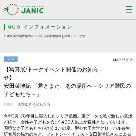
NGO インフォメーション
日本全国の国際協力ＮＧＯからの新着情報を掲載しています。
EVENT
MAR.23.2018
【写真展/トークイベント開催のお知ら
せ】
安田菜津紀 「君とまた、あの場所へ－シリア難民の
子どもたち－」
国境なき子どもたち
FROM
今年3月で8年目に突入したシリア危機。東グータ地域で激しい空爆
が続き、女性や子どもを含む1,400人以上が犠牲となっています。
国境なき子どもたち(KnK)はこの度、聖心女子大学グローバル共生
研究所の協力のもと、フォトジャーナリスト安田菜津紀さんによる