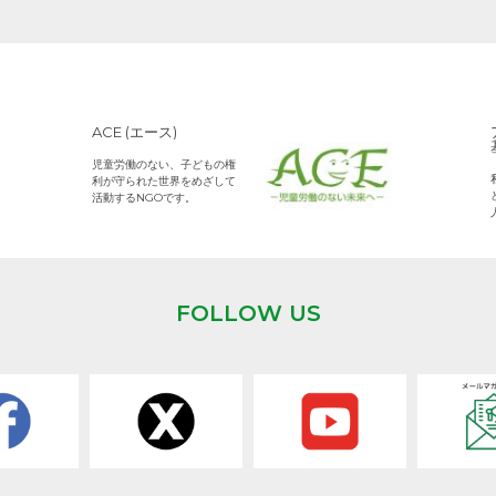
ACE (エース)
児童労働のない、子どもの権
利が守られた世界をめざして
活動するNGOです。
FOLLOW US