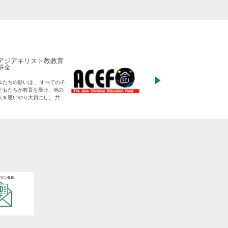
アジアキリスト教教育
ADRA Japan
基金
「ひとつの命から世
私たちの願いは、 すべての子
る」をモットーに、
どもたちが教育を受け、他の
りに寄り添った支援
人を思いやり大切にし、 共に
す
生きる平和な世界を作り出し
ていく大人に成長することで
す。
日本をふくめアジアの人々と
共に生きる世界をつくりだし
ていくために、 子どもたちの
教育と学びの場を支えていき
ます。