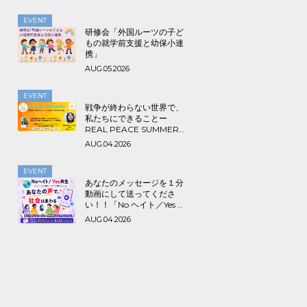
EVENT
研修会「外国ルーツの子ど
もの就学前支援と幼保小連
携」
AUG.05.2026
EVENT
戦争が終わらない世界で、
私たちにできることー
REAL PEACE SUMMER
2026
AUG.04.2026
EVENT
あなたのメッセージを１分
動画にして送ってくださ
い！！「No ヘイト／Yes 共
生～みんなでつくる海外ル
AUG.04.2026
ーツ＆アライ動画プロジェ
クト」