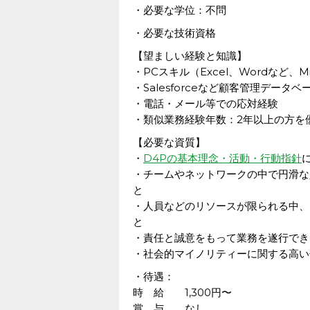
・必要な学位：不問
・必要な技術資格
【望ましい経験と知識】
・PCスキル（Excel、Wordなど、Mic
・Salesforceなど顧客管理データ
・電話・メール等での応対経験
・類似業務経験年数：2年以上の方を
【必要な資質】
・
D4Pの基本理念・活動・行動指針
・チームやネットワークの中で円滑な
と
・人員などのリソースが限られる中、
と
・責任と誠意をもって業務を遂行でき
・社会的マイノリティーに関する高い
・待遇：
時 給 1,300円〜
賞 与 なし