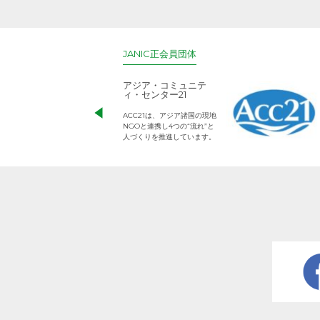
JANIC正会員団体
アジア・コミュニテ
ィ・センター21
ACC21は、アジア諸国の現地
NGOと連携し4つの“流れ”と
人づくりを推進しています。