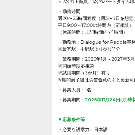
＜2名の正職員、1名のパートタイム
・勤務時間
週20〜25時間程度（週3〜4日を想
平日9:00～17:00の時間内（応相談）
（休憩時間：上記時間内で1時間）
・勤務地：Dialogue for Peop
※最寄駅 中野駅より徒歩11分
・業務期間：
2026年1月～2027年3月
※開始時期応相談
※試用期間（3か月）有り
※期間満了後は労使合意のもと更新可
・募集人員：1名
・募集期間：
2025年11月24日(月)締
▼応募条件等
・必要な語学力：日本語