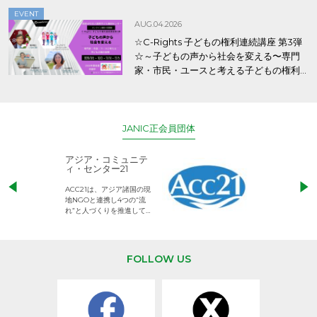
EVENT
AUG.04.2026
☆C-Rights 子どもの権利連続講座 第3弾
☆～子どもの声から社会を変える〜専門
家・市民・ユースと考える子どもの権利
保障
JANIC正会員団体
アジア・コミュニテ
ACE (エース)
ィ・センター21
児童労働のない、
ACC21は、アジア諸国の現
権利が守られた世
地NGOと連携し4つの“流
して活動するNG
れ”と人づくりを推進してい
ます。
FOLLOW US