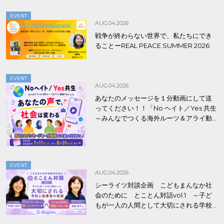
EVENT
AUG.04.2026
戦争が終わらない世界で、私たちにでき
ることーREAL PEACE SUMMER 2026
EVENT
AUG.04.2026
あなたのメッセージを１分動画にして送
ってください！！「No ヘイト／Yes 共生
～みんなでつくる海外ルーツ＆アライ動
画プロジェクト」
EVENT
AUG.04.2026
シーライツ対談企画 こどもまんなか社
会のために とことん対話vol.1 ～子ど
もが一人の人間として大切にされる学校
と保護者の意識～