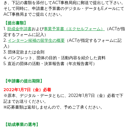
き、下記の書類を添付してACT事務局宛に郵送で提出して下さい。
そして同時に、申請書と予算書のデジタル・データもEメールにて
ACT事務局までご提出ください。
【提出書類】
1.
助成金申請書
および
事業予算書（エクセルフォーム）
（ACTが指
定するフォームに記入）
2.
インターン候補の留学生の概要
（ACTが指定するフォームに記
入）
3. 団体定款または会則
4. パンフレット、団体の目的・活動内容を紹介した資料
5. 直近の団体の活動・決算報告書（年次報告書可）
【申請書の提出期限】
2022年1月7日（金）必着
※原本、デジタル・データともに、2022年1月7日（金）必着で下
記までお送りください。
※応募書類は返却しませんので、予めご了承ください。
【助成事業の選考】