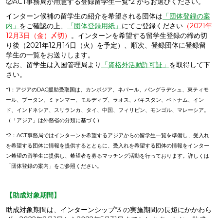
②ACT事務局が用意する登録留学生一覧*2 からお選びください。
インターン候補の留学生の紹介を希望される団体は
「団体登録の案
内」
をご確認の上、
「団体登録用紙」
にてご登録ください
（2021年
12月3日（金）〆切）
。インターンを希望する留学生登録の締め切
り後（2021年12月14日（火）を予定）、順次、登録団体に登録留
学生の一覧をお送りします。
なお、留学生は入国管理局より
「資格外活動許可証」
を取得して下
さい。
*1：アジアのDAC援助受取国は、カンボジア、ネパール、バングラデシュ、東ティモ
ール、ブータン、ミャンマー、モルディブ、ラオス、パキスタン、ベトナム、イン
ド、インドネシア、スリランカ、タイ、中国、フィリピン、モンゴル、マレーシア。
（「アジア」は外務省の分類に基づく）
*2：ACT事務局ではインターンを希望するアジアからの留学生一覧を準備し、受入れ
を希望する団体に情報を提供するとともに、受入れを希望する団体の情報をインター
ン希望の留学生に提供し、希望者を募るマッチング活動を行っております。詳しくは
「団体登録の案内」をご参照ください。
【助成対象期間】
助成対象期間は、インターンシップ*3 の実施期間の長短にかかわら