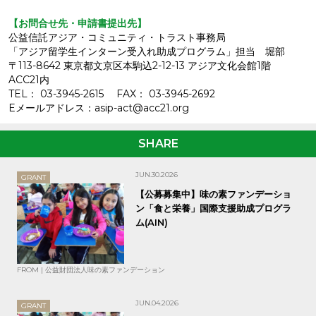
【お問合せ先・申請書提出先】
公益信託アジア・コミュニティ・トラスト事務局
「アジア留学生インターン受入れ助成プログラム」担当 堀部
〒113-8642 東京都文京区本駒込2-12-13 アジア文化会館1階
ACC21内
TEL： 03-3945-2615 FAX： 03-3945-2692
Eメールアドレス：asip-act@acc21.org
SHARE
JUN.30.2026
GRANT
【公募募集中】味の素ファンデーショ
ン「食と栄養」国際支援助成プログラ
ム(AIN)
FROM | 公益財団法人味の素ファンデーション
JUN.04.2026
GRANT