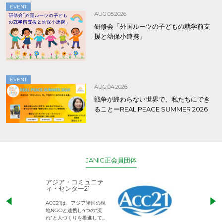
EVENT
AUG.05.2026
研修会「外国ルーツの子どもの就学前支
援と幼保小連携」
EVENT
AUG.04.2026
戦争が終わらない世界で、私たちにでき
ることーREAL PEACE SUMMER 2026
JANIC正会員団体
アジア・コミュニテ
ACE (エース)
ィ・センター21
児童労働のない、
ACC21は、アジア諸国の現
権利が守られた世
地NGOと連携し4つの“流
して活動するNG
れ”と人づくりを推進してい