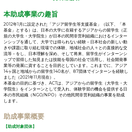
本助成事業の趣旨
2012年1月に設定された「アジア留学生等支援基金」（以下、「本
基金」とする）は、日本の大学に在籍するアジアからの留学生（正
規の大学生・大学院生）が日本の民間非営利組織におけるインター
ンシップを通して、大学では得られない経験－日本社会の新しい動
きや課題に取り組む現場での体験、地域社会の人々との直接的な交
流等－をし、日本理解を深め、そして将来、留学生がインターンシ
ップで習得した知見または技能を母国の社会で活用し、社会開発事
業等の発展に資することを目的としています。これまでに、アジア
14ヶ国と地域からの留学生140名が、87団体でインターンを経験し
ました（2021年11月現在）。
本基金の目的に基づき、ACTは、アジアからの留学生（大学生・大
学院生）をインターンとして受入れ、体験学習の機会を提供する日
本の市民組織（NGO/NPO）その他民間非営利組織の事業を助成
します。
助成事業概要
【助成対象団体】