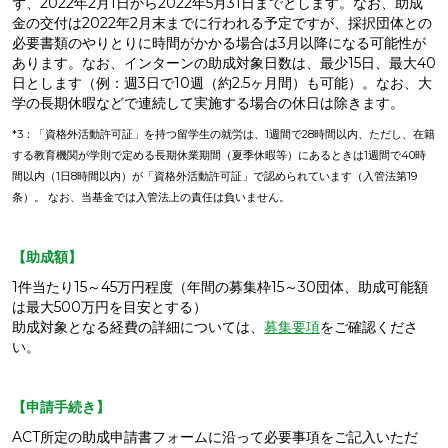
ず、2022年2月1日から2022年5月31日までとします。なお、助成
金の交付は2022年2月末までに行われる予定ですが、採択団体との
必要書類のやりとりに時間がかかる場合は3月以降になる可能性が
あります。なお、インターンの助成対象日数は、最少15日、最大40
日とします（例：週3日で10週（約2.5ヶ月間）も可能）。なお、大
学の長期休暇などで連続して実施する場合の休日は除きます。
*3：「資格外活動許可証」を持つ留学生の就労は、1週間で28時間以内、ただし、在籍
する教育機関が学則で定める長期休業期間（夏季休暇等）にあるときは1週間で40時
間以内（1日8時間以内）が「資格外活動許可証」で認められています（入管法第19
条）。 なお、当基金では入管法上の責任は負いません。
【助成額】
1件当たり15～45万円程度（年間の募集枠15～30団体、助成可能額
は最大500万円を目安とする）
助成対象となる経費の詳細については、
募集要項
をご確認くださ
い。
【申請手続き】
ACT所定の助成申請書フォームに沿って必要事項をご記入いただ