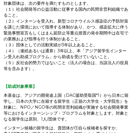
対象団体は、次の要件を満たすものとします。
（１）社会開発等の公益活動に従事する国内の民間非営利組織であ
ること。
（２）インターンを受入れ、新型コロナウイルス感染症の予防対策
を講じた環境において指導する体制があり、かつ、感染拡大に伴う
緊急事態宣言もしくはまん延防止等重点措置の発令期間中は在宅で
の業務および指導を行う体制があること。
（３）団体としての活動実績が3年以上あること。
（４）（連続あるいは通算）3年以上、本「アジア留学生インター
ン受入れ助成プログラム」から助成を受けていないこと。
（５）反社会的勢力ではないこと（法人の場合は、当該法人の役員
等を含みます）。
【助成対象事業】
本基金は、アジアの開発途上国（DAC援助受取国*1）から日本に留
学し、日本の大学に在籍する留学生（正規の大学生・大学院生）を
対象に、NPO／NGO等の民間非営利組織が実施する社会開発事業
等におけるインターンシップ・プログラムを対象とします。対象と
なる留学生は原則、1人/団体です。
インターン候補の留学生は、貴団体が①自ら候補者を探すか、