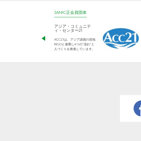
JANIC正会員団体
アジア・コミュニテ
ィ・センター21
ACC21は、アジア諸国の現地
NGOと連携し4つの“流れ”と
人づくりを推進しています。