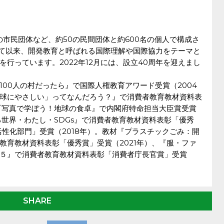
の市民団体など、約50の民間団体と約600名の個人で構成さ
足して以来、開発教育と呼ばれる国際理解や国際協力をテーマと
行っています。2022年12月には、設立40周年を迎えまし
00人の村だったら』で国際人権教育アワード受賞（2004
球にやさしい」ってなんだろう？』で消費者教育教材資料表
材『写真で学ぼう！地球の食卓』で内閣府特命担当大臣賞受賞
る世界・わたし・SDGs』で消費者教育教材資料表彰「優秀
活性化部門」受賞（2018年）。教材『プラスチックごみ：開
教育教材資料表彰「優秀賞」受賞（2021年）、『服・ファ
５』で消費者教育教材資料表彰「消費者庁長官賞」受賞
SHARE