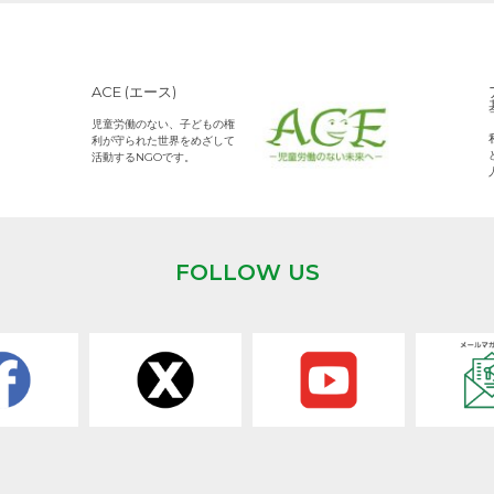
ACE (エース)
児童労働のない、子どもの権
利が守られた世界をめざして
活動するNGOです。
FOLLOW US