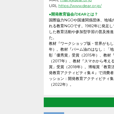
URL
https://www.dear.or.jp/
●開発教育協会/DEARとは？
国際協力NGOや国連関係団体、地域
れる教育NGOです。1982年に発
した教育活動や参加型学習の普及推進を
た。
教材『ワークショップ版・世界がもし1
年）。教材『パーム油のはなし：「地
彰「優秀賞」受賞（2015年）、教
（2017年）、教材『スマホから考え
賞」受賞（2018年）。博報賞「教育
発教育アクティビティ集４』で消費者
ッション：開発教育アクティビティ集
（2022年）。