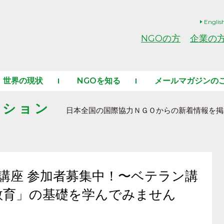
Englis
NGOの方
企業の
世界の現状
NGOを知る
メールマガジンの
ーション
日本全国の国際協力ＮＧＯからの新着情報を掲
入門講座 参加者募集中！〜ベテラン講
教育」の基礎を学んでみません