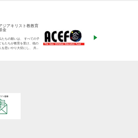
アジアキリスト教教育
ADRA Japan
基金
「ひとつの命から世
私たちの願いは、 すべての子
る」をモットーに、
どもたちが教育を受け、他の
りに寄り添った支援
人を思いやり大切にし、 共に
す
生きる平和な世界を作り出し
ていく大人に成長することで
す。
日本をふくめアジアの人々と
共に生きる世界をつくりだし
ていくために、 子どもたちの
教育と学びの場を支えていき
ます。