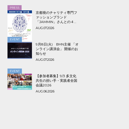
PRESS
京都発のチャリティ専門フ
ァッションブランド
「JAMMIN」さんとの４年
ぶり３回目のコラボTシャツ
AUG.07.2026
など期間限定販売、8/9ま
で！
EVENT
9月8日(火) BHN主催 「オ
ンライン講演会」 開催のお
知らせ
AUG.07.2026
EVENT
【参加者募集】9/3 多文化
共生の担い手・実践者全国
会議2026
AUG.06.2026