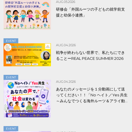
AUG.05.2026
研修会「外国ルーツの子どもの就学前支
援と幼保小連携」
EVENT
AUG.04.2026
戦争が終わらない世界で、私たちにでき
ることーREAL PEACE SUMMER 2026
EVENT
AUG.04.2026
あなたのメッセージを１分動画にして送
ってください！！「No ヘイト／Yes 共生
～みんなでつくる海外ルーツ＆アライ動
画プロジェクト」
EVENT