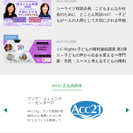
AUG.04.2026
シーライツ対談企画 こどもまんなか社
会のために とことん対話vol.1 ～子ど
もが一人の人間として大切にされる学校
と保護者の意識～
EVENT
AUG.04.2026
☆C-Rights 子どもの権利連続講座 第3弾
☆～子どもの声から社会を変える〜専門
家・市民・ユースと考える子どもの権利
保障
JANIC正会員団体
アジア・コミュニテ
ACE (エース)
ィ・センター21
児童労働のない、
ACC21は、アジア諸国の現
権利が守られた世
地NGOと連携し4つの“流
して活動するNG
れ”と人づくりを推進してい
ます。