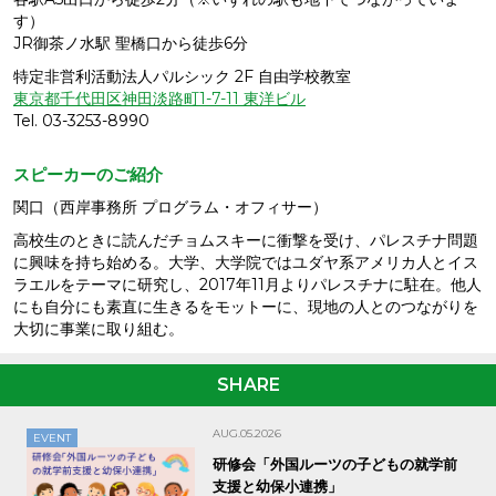
す）
JR御茶ノ水駅 聖橋口から徒歩6分
特定非営利活動法人パルシック 2F 自由学校教室
東京都千代田区神田淡路町1-7-11 東洋ビル
Tel. 03-3253-8990
スピーカーのご紹介
関口（西岸事務所 プログラム・オフィサー）
高校生のときに読んだチョムスキーに衝撃を受け、パレスチナ問題
に興味を持ち始める。大学、大学院ではユダヤ系アメリカ人とイス
ラエルをテーマに研究し、2017年11月よりパレスチナに駐在。他人
にも自分にも素直に生きるをモットーに、現地の人とのつながりを
大切に事業に取り組む。
SHARE
AUG.05.2026
EVENT
研修会「外国ルーツの子どもの就学前
支援と幼保小連携」