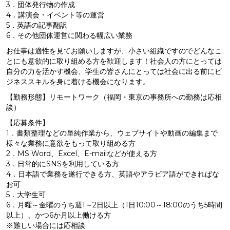
3．団体発行物の作成
4．講演会・イベント等の運営
5．英語の記事翻訳
6
．その他団体運営に関わる幅広い業務
お仕事は適性を見てお願いしますが、小さい組織ですのでどんなこ
とにも意欲的に取り組める方を歓迎します！社会人の方にとっては
自分の力を活かす機会、学生の皆さんにとっては社会に出る前にビ
ジネススキルを身に着ける機会になります。
【勤務形態】リモートワーク（福岡・東京の事務所への勤務は応相
談）
【応募条件】
1．書類整理などの単純作業から、ウェブサイトや動画の編集まで
様々な業務に意欲をもって取り組める方
2．MS Word、Excel、E-mailなどが使える方
3．日常的にSNSを利用している方
4．日本語で業務を遂行できる方、英語やアラビア語ができればな
お可
5．大学生可
6．月曜～金曜のうち週1～2日以上（1日10:00～18:00のうち5時間
以上）、かつ6か月以上働ける方
※難しい場合には応相談