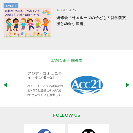
EVENT
AUG.05.2026
研修会「外国ルーツの子どもの就学前支
援と幼保小連携」
JANIC正会員団体
アジア・コミュニテ
ACE (エース)
ィ・センター21
児童労働のない、
ACC21は、アジア諸国の現
権利が守られた世
地NGOと連携し4つの“流
して活動するNG
れ”と人づくりを推進してい
ます。
FOLLOW US