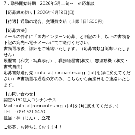
7
．勤務開始時期：
2026
年
5
月上旬～ ※応相談
【応募締め切り】
2026
年
4
月
19
日
(
日
)
【待遇】通勤の場合、交通費支給（上限
1
日
1,500
円）
【応募方法】
メールの件名に「国内インターン応募」と明記の上、以下の書類を
下記の宛先へ電子メールにてご送付ください。
書類選考後、詳細をご連絡いたします。（応募書類は返却いたしま
せん）
履歴書（和文・写真添付）、職務経歴書(和文)、志望動機（和文・
書式自由）
応募書類送付先：
info
[
at
]
rocinantes.org
（[
at
]を
@
に変えてくだ
さい）※書類選考通過の方のみ、こちらから面接日をご連絡いたし
ます。
【お問い合わせ】
認定NPO法人ロシナンテス
Mail：info [at]rocinantes.org（[at]を@に変えてください）
TEL ：093-521-6470
担当：神（じん）、立花
ご応募、お待ちしております！