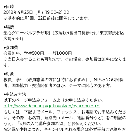
●日時
2018年4月23日（月）19:00–21:00
※基本的に月1回、22日前後に開催しています。
●場所
聖心グローバルプラザ1階（広尾駅4番出口徒歩1分／東京都渋谷区
広尾4-3-1）
●参加費
会員無料、学生500円、一般1,000円
※当日入会することも可能です。その場合、参加費は無料になりま
す。
●対象
教員、学生（教員志望の方には特におすすめ）、NPO/NGO関係
者、国際協力・交流関係者のほか、テーマに関心のある方。
●申込み方法
以下のページ申込みフォームよりお申し込みください。
http://www.dear.or.jp/getinvolved/nyumon.html
もしくは、下記までメール、ファックス、お電話でお申込みくださ
い。その際、お名前、連絡先（メール、電話番号など）をご明記の
うえ、「○月の入門講座参加希望」とお伝えください。
※定員が少数につき、キャンセルされる場合は必ず事前ご連絡をお