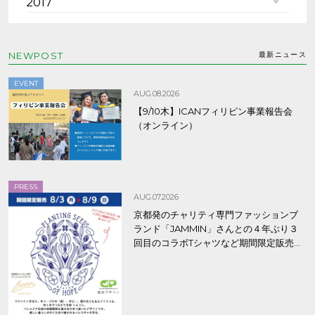
2017
NEWPOST
最新ニュース
EVENT
AUG.08.2026
【9/10木】ICANフィリピン事業報告会
（オンライン）
PRESS
AUG.07.2026
京都発のチャリティ専門ファッションブ
ランド「JAMMIN」さんとの４年ぶり３
回目のコラボTシャツなど期間限定販売、
8/9まで！