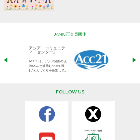
JANIC正会員団体
アジア・コミュニテ
ACE (エース)
ィ・センター21
児童労働のない、
ACC21は、アジア諸国の現
権利が守られた世
地NGOと連携し4つの“流
して活動するNG
れ”と人づくりを推進してい
ます。
FOLLOW US