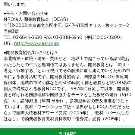
願いします。
●主催・お問い合わせ先
NPO法人 開発教育協会（DEAR）
〒112-0002 東京都文京区小石川2-17-41富坂キリスト教センター2
号館3階
TEL 03-5844-3630 FAX 03-3818-5940（平日10:00-18:00）
URL
http://www.dear.or.jp/
●開発教育協会/DEARとは？
南北格差・環境・紛争・貧困など、地球上で起こっている諸問題は
わたしたちの生活と無関係ではありません。開発教育とは「知り・
考え・行動する」という視点でその解決に取り組んでいくための市
民による教育活動です。開発教育協会は、国際協力NGOや国連関
係団体、地域の市民団体など約50の民間団体と教員など約700名の
個人で構成される教育NGOです。1982年に発足して以来、開発教
育と呼ばれる国際理解や国際協力をテーマとした教材の発行（約30
点）や、講師派遣（年間150回）、参加型学習の普及推進を行なっ
ています。教材『ワークショップ版・世界がもし100人の村だった
ら』で国際人権教材アワード受賞（2004年）、教材『パーム油の
はなし』で消費者教育教材資料表彰「優秀賞」受賞（2015年）。
SHARE