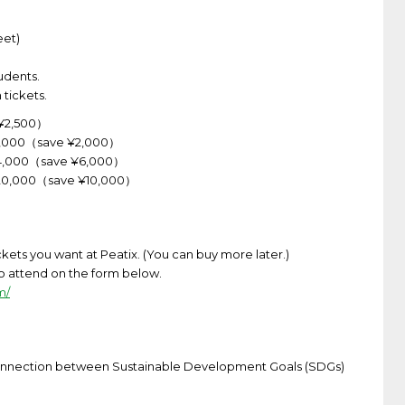
eet)
udents.
 tickets.
 ¥2,500）
 ¥8,000（save ¥2,000）
¥14,000（save ¥6,000）
 ¥20,000（save ¥10,000）
kets you want at Peatix. (You can buy more later.)
to attend on the form below.
m/
e connection between Sustainable Development Goals (SDGs)