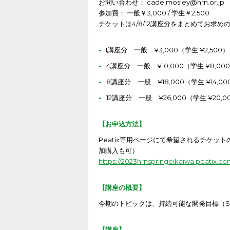
お問い合わせ： cade.mosley@hrn.or.jp
参加費： 一般￥3,000 / 学生￥2,500
チケットは4/8/12講座分をまとめてお求
1講座分 一般 ¥3,000（学生 ¥2,500）
4講座分 一般 ¥10,000（学生 ¥8,00
8講座分 一般 ¥18,000（学生 ¥14,0
12講座分 一般 ¥26,000（学生 ¥20,0
【お申込方法】
Peatix専用ページにて希望されるチケ
加購入も可）
https://2023hrnspringeikaiwa.peatix.co
【講座の概要】
今期のトピックは、持続可能な開発目標（S
【講座】