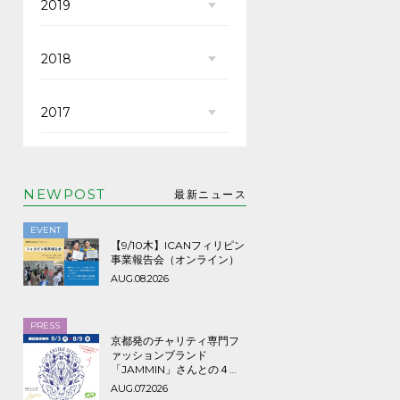
2019
2018
2017
NEWPOST
最新ニュース
EVENT
【9/10木】ICANフィリピン
事業報告会（オンライン）
AUG.08.2026
PRESS
京都発のチャリティ専門フ
ァッションブランド
「JAMMIN」さんとの４年
ぶり３回目のコラボTシャツ
AUG.07.2026
など期間限定販売、8/9ま