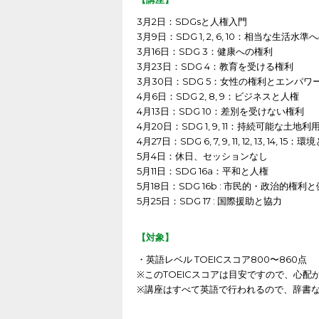
3月2日：SDGsと人権入門
3月9日：SDG 1, 2, 6, 10：相当な生活水
3月16日：SDG 3：健康への権利
3月23日：SDG 4：教育を受ける権利
3月30日：SDG 5：女性の権利とエンパワ
4月6日：SDG 2, 8, 9：ビジネスと人権
4月13日：SDG 10：差別を受けない権利
4月20日：SDG 1, 9, 11：持続可能な土
4月27日：SDG 6, 7, 9, 11, 12, 13, 14, 15
5月4日：休日、セッションなし
5月11日：SDG 16a：平和と人権
5月18日：SDG 16b : 市民的・政治的権利
5月25日：SDG 17 : 国際援助と協力
【対象】
・英語レベル TOEICスコア800〜860点
※このTOEICスコアは目安ですので、心
※講座はすべて英語で行われるので、辞書