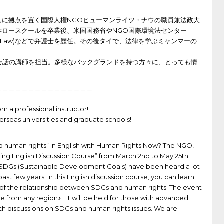
）
京に拠点を置く国際人権NGOヒューマンライツ・ナウの職員兼法政大
学ロースクールを卒業後、米国国務省やNGO国際環境法センター
vironmental Law)などで弁護士を歴任。その後タイで、法律を学ぶミャンマーの
英会話の講師を担当。多様なバックグランドを持つ方々に、とっても情
。
＿＿＿＿＿＿＿＿＿＿＿＿＿＿＿
m a professional instructor!
erseas universities and graduate schools!
d human rights” in English with Human Rights Now? The NGO,
ing English Discussion Course” from March 2nd to May 25th!
 SDGs (Sustainable Development Goals) have been heard a lot
ast few years. In this English discussion course, you can learn
of the relationship between SDGs and human rights. The event
ate from any region♪ t will be held for those with advanced
epth discussions on SDGs and human rights issues. We are