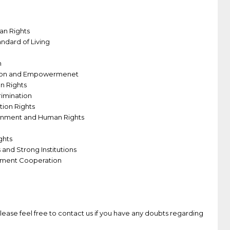
an Rights
andard of Living
n
tion and Empowermenet
n Rights
rimination
ation Rights
Environment and Human Rights
ghts
s and Strong Institutions
opment Cooperation
Please feel free to contact us if you have any doubts regarding