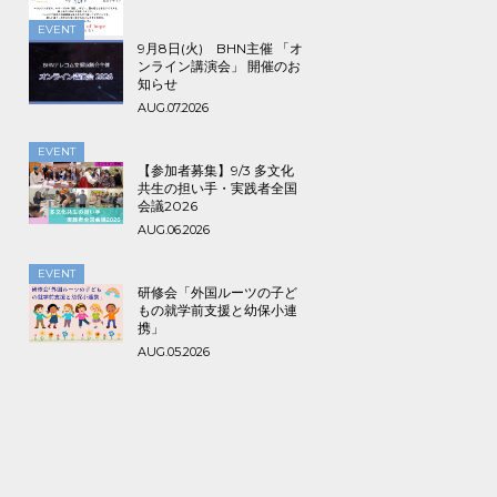
で！
EVENT
9月8日(火) BHN主催 「オ
ンライン講演会」 開催のお
知らせ
AUG.07.2026
EVENT
【参加者募集】9/3 多文化
共生の担い手・実践者全国
会議2026
AUG.06.2026
EVENT
研修会「外国ルーツの子ど
もの就学前支援と幼保小連
携」
AUG.05.2026