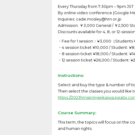
Every Thursday from 7:30pm – 9pm JST
By online video conference (Google M
Inquiries: cade.mosley@hrn.or.jp
Admission: ￥3,000 General / ￥2,500 St
Discounts available for 4, 8, or 12-session
・Fee for 1 session：¥3,000（Students
・4 session ticket ¥10,000 / Student:
・8 session ticket ¥18,000 / Student: 
・12 session ticket ¥26,000 / Student:
Instructions:
Select and buy the type & number of tic
Then select the classes you would like 
https://2023hrnspringeikaiwa.peatix.co
Course Summary:
This term, the topics will focus on th
and human rights.