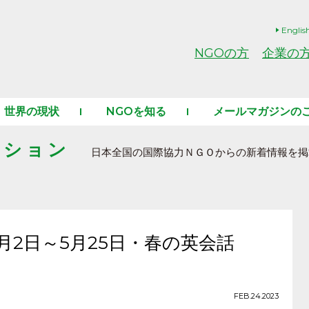
Englis
NGOの方
企業の
世界の現状
NGOを知る
メールマガジンの
ーション
日本全国の国際協力ＮＧＯからの新着情報を掲
月2日～5月25日・春の英会話
FEB.24.2023