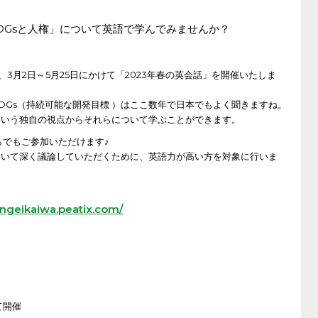
DGsと人権」について英語で学んでみませんか？
3月2日～5月25日にかけて「2023年春の英会話」を開催いたしま
SDGs（持続可能な開発目標 ）はここ数年で日本でもよく聞きますね。
という独自の視点からそれらについて学ぶことができます。
らでもご参加いただけます♪
ついて深く議論していただくために、英語力が高い方を対象に行いま
ingeikaiwa.peatix.com/
て開催