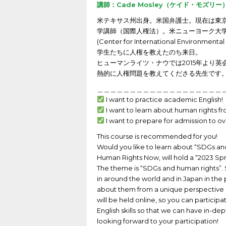
講師：Cade Mosley（ケイド・モズリー
米テキサス州出身。米国弁護士。現在は東
学講師（国際人権法）。米ニューヨーク大
(Center for International En
学生たちに人権を教えたのち来日。
ヒューマンライツ・ナウでは2015年より
熱的に人権問題を教えてくださる先生です
＿＿＿＿＿＿＿＿＿＿＿＿＿＿＿＿＿＿＿
I want to practice academic English!
I want to learn about human rights fro
I want to prepare for admission to ov
This course is recommended for you!
Would you like to learn about “SDGs an
Human Rights Now, will hold a “2023 Spr
The theme is “SDGs and human rights”.
in around the world and in Japan in the p
about them from a unique perspective 
will be held online, so you can particip
English skills so that we can have in-d
looking forward to your participation!