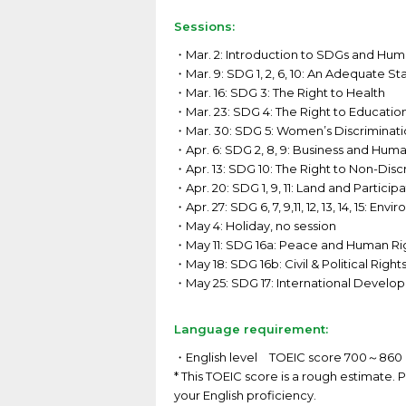
Sessions:
・Mar. 2: Introduction to SDGs and Hum
・Mar. 9: SDG 1, 2, 6, 10: An Adequate St
・Mar. 16: SDG 3: The Right to Health
・Mar. 23: SDG 4: The Right to Educatio
・Mar. 30: SDG 5: Women’s Discrimina
・Apr. 6: SDG 2, 8, 9: Business and Huma
・Apr. 13: SDG 10: The Right to Non-Disc
・Apr. 20: SDG 1, 9, 11: Land and Particip
・Apr. 27: SDG 6, 7, 9,11, 12, 13, 14, 15: 
・May 4: Holiday, no session
・May 11: SDG 16a: Peace and Human Ri
・May 18: SDG 16b: Civil & Political Right
・May 25: SDG 17: International Devel
Language requirement:
・English level TOEIC score 700～860
* This TOEIC score is a rough estimate. 
your English proficiency.