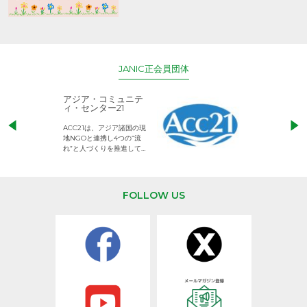
JANIC正会員団体
アジア・コミュニテ
ACE (エース)
ィ・センター21
児童労働のない、
ACC21は、アジア諸国の現
権利が守られた世
地NGOと連携し4つの“流
して活動するNG
れ”と人づくりを推進してい
ます。
FOLLOW US